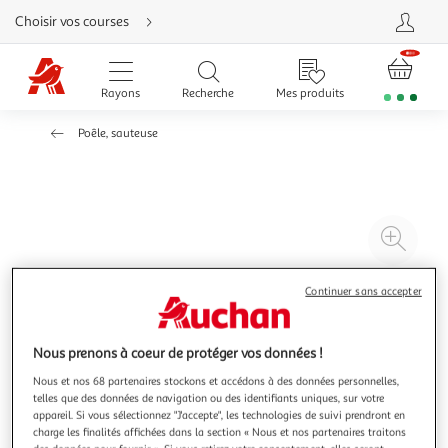
Aller
Choisir vos courses
directement
au
contenu
Aller
directement
Rayons
Recherche
Mes produits
à
la
recherche
Poêle, sauteuse
Aller
directement
à
la
navigation
Aller
directement
à
Agr
la
rubrique
l'il
besoin
d'aide
à
Réd
Continuer sans accepter
20
l'il
à
Par
Nous prenons à coeur de protéger vos données !
100
le
%
pro
Nous et nos 68 partenaires stockons et accédons à des données personnelles,
telles que des données de navigation ou des identifiants uniques, sur votre
appareil. Si vous sélectionnez "J'accepte", les technologies de suivi prendront en
charge les finalités affichées dans la section « Nous et nos partenaires traitons