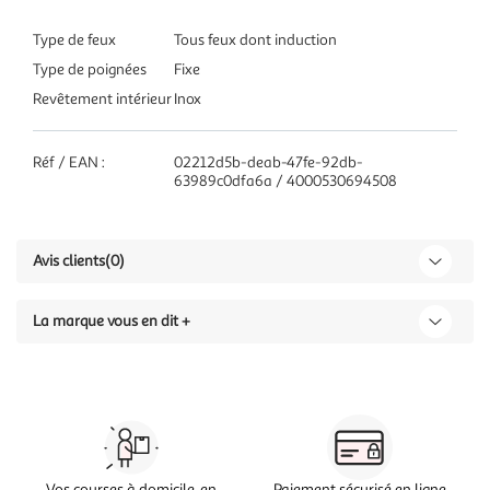
Type de feux
Tous feux dont induction
Type de poignées
Fixe
Revêtement intérieur
Inox
Réf / EAN :
02212d5b-deab-47fe-92db-
63989c0dfa6a / 4000530694508
Avis clients
(0)
La marque vous en dit +
Vos courses à domicile, en
Paiement sécurisé en ligne