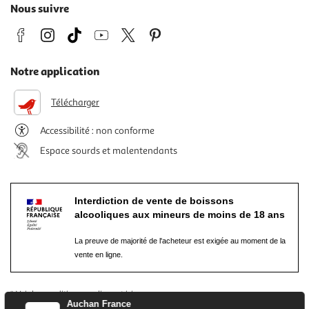
Nous suivre
Notre application
Télécharger
Accessibilité : non conforme
Espace sourds et malentendants
Interdiction de vente de boissons
alcooliques aux mineurs de moins de 18 ans
La preuve de majorité de l'acheteur est exigée au moment de la
vente en ligne.
* Voir les conditions
en cliquant ici
Auchan France
** L’abus d’alcool est dangereux pour la santé, à consommer avec modération