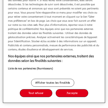
Illustration
Illustration
des données pour fournir ». Si vous retirez votre consentement, elles seront
désactivées. Si les technologies de suivi sont désactivées, il est possible que
précédente
suivante
certains contenus et annonces qui vous sont présentés ne soient pas pertinents
pour vous. Vous pouvez faire réapparaître ce menu pour modifier vos choix ou
pour retirer votre consentement à tout moment en cliquant sur le lien "Gérer
mes préférences" en bas de page. Les choix que vous avez fait auront un effet
WMF
sur notre ou nos sites web. Pour plus d’informations, reportez-vous à notre
Batterie de cuisine 2 Poeles Devil + spatule
politique de confidentialité. Nos équipes ainsi que nos partenaires externes
traitent des données selon les finalités suivantes : Utiliser des données de
La durée de garantie est de 2 ans. Caractéristiques
géolocalisation précises. Analyser activement les caractéristiques de l’appareil
générales Nombre de pièces 3 pièces Lave-vaisselle Oui
pour l’identification. Stocker et/ou accéder à des informations sur un appareil.
Matière Inox Nombre de personnes 5 personnes et plus
En savoir +
Publicités et contenu personnalisés, mesure de performance des publicités et du
Revêtement intérieur Antiadhésif Compatibilité Tous feux
contenu, études d’audience et développement de services.
Vous voulez connaître le prix de ce produit ?
dont induction Couvercle Non Contenu du set 2 poêle re
Nos équipes ainsi que nos partenaires externes, traitent des
données selon les finalités suivantes :
Afficher le prix
Liste de nos partenaires (fournisseurs)
Afficher toutes les finalités
Description
Tout refuser
J'accepte
Caractéristiques