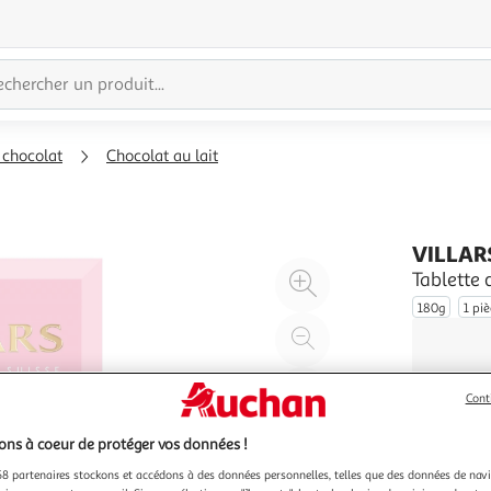
 chocolat
Chocolat au lait
VILLAR
Agrandir
Tablette 
l'illustration
180g
1 pi
à
Réduire
200%
l'illustration
à
Partager
Cont
100
le
%
produit
ns à coeur de protéger vos données !
8 partenaires stockons et accédons à des données personnelles, telles que des données de nav