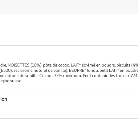
udre, NOISETTES (10%), pâte de cacao, LAIT* écrémé en poudre, biscuits (4%)
500), sel, arôme naturel de vanille), BEURRE* fondu, petit LAIT* en poudre
arôme naturel de vanille. Cacao : 33% minimum. Peut contenir des traces 
gine suisse.
tion