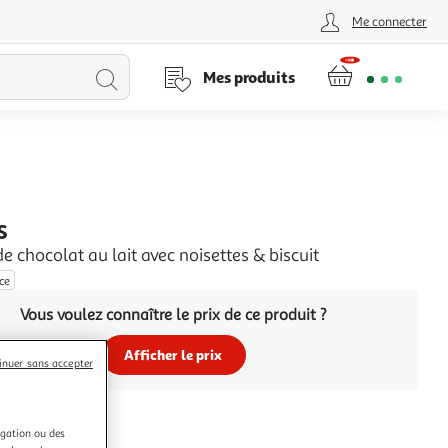
Me connecter
Lancer
Mes produits
la
recherche
S
de chocolat au lait avec noisettes & biscuit
èce
Vous voulez connaître le prix de ce produit ?
Afficher le prix
inuer sans accepter
igation ou des