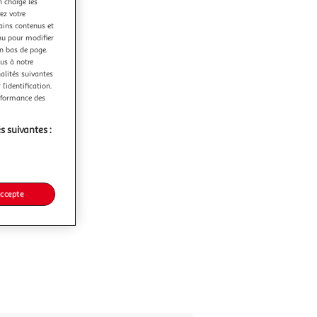
n charge les
ez votre
tains contenus et
nu pour modifier
en bas de page.
ous à notre
nalités suivantes
l’identification.
erformance des
s suivantes :
accepte