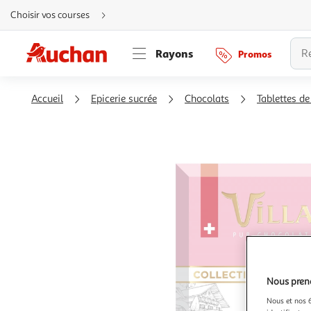
Aller
Choisir vos courses
directement
au
contenu
Aller
Rayons
Promos
directement
à
la
recherche
Aller
Accueil
Epicerie sucrée
Chocolats
Tablettes de
directement
à
la
navigation
Aller
directement
à
la
rubrique
besoin
d'aide
Nous preno
Nous et nos 6