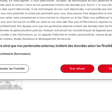
niques, sur votre appareil. Si vous sélectionnez "J'accepte", les technologies de suivi prendront e
chées dans la section « Nous et nos partenaires traitons des données pour fournir ». Si vous retir
 elles seront désactivées. Si les technologies de suivi sont désactivées, il est possible que cer
vous sont présentés ne soient pas pertinents pour vous. Vous pouvez faire réapparaître ce me
pour retirer votre consentement à tout moment en cliquant sur le lien "Gérer mes préférences" 
 vous avez fait auront un effet sur notre ou nos sites web. Pour plus d’informations, reportez-v
confidentialité. Nos équipes ainsi que nos partenaires externes traitent des données selon les fi
 données de géolocalisation précises. Analyser activement les caractéristiques de l’appareil pour 
 accéder à des informations sur un appareil. Publicités et contenu personnalisés, mesure de p
 du contenu, études d’audience et développement de services.
s ainsi que nos partenaires externes, traitent des données selon les finalité
partenaires (fournisseurs)
toutes les finalités
Tout refuser
J'