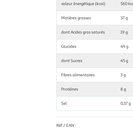
100.0
valeur énergétique (kcal)
560 kc
g|ml
Matières grasses
37 g
dont Acides gras saturés
19 g
Glucides
49 g
dont Sucres
45 g
Fibres alimentaires
3 g
Protéines
8 g
Sel
0,37 g
Réf / EAN :