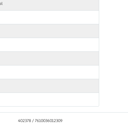
al
402378 / 7610036012309