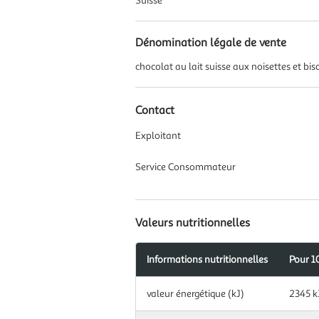
Suisse
Dénomination légale de vente
chocolat au lait suisse aux noisettes et bis
Contact
Exploitant
Service Consommateur
Valeurs nutritionnelles
Informations nutritionnelles
Pour 1
Information
valeur énergétique (kJ)
2345 k
nutritionnelles
pour