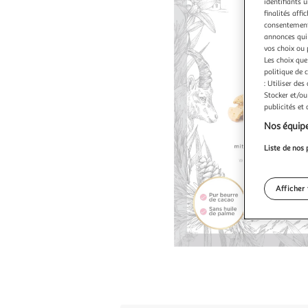
identifiants u
finalités affi
consentement,
annonces qui 
vos choix ou 
Les choix que
politique de 
: Utiliser des
Stocker et/ou
publicités et
Nos équipe
Liste de nos 
Afficher 