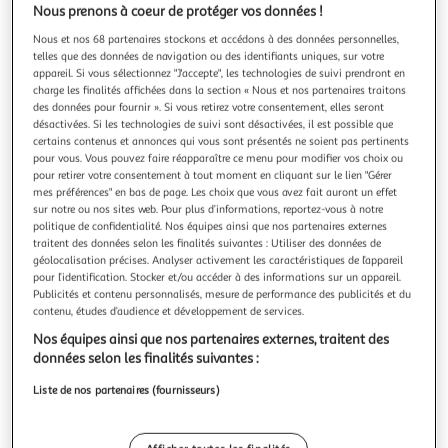
Illustration
Illustration
Nous prenons à coeur de protéger vos données !
précédente
suivante
Nous et nos 68 partenaires stockons et accédons à des données personnelles,
telles que des données de navigation ou des identifiants uniques, sur votre
appareil. Si vous sélectionnez "J'accepte", les technologies de suivi prendront en
Livraison offerte
charge les finalités affichées dans la section « Nous et nos partenaires traitons
des données pour fournir ». Si vous retirez votre consentement, elles seront
VIDAXL
désactivées. Si les technologies de suivi sont désactivées, il est possible que
certains contenus et annonces qui vous sont présentés ne soient pas pertinents
Voile de parasol tissu oxford carre 5x5 m beige
pour vous. Vous pouvez faire réapparaître ce menu pour modifier vos choix ou
Protegez-vous contre le soleil et la pluie partout ou vous
pour retirer votre consentement à tout moment en cliquant sur le lien "Gérer
voulez avec ce parasol. C'est le parasol ideal qui peut etre
mes préférences" en bas de page. Les choix que vous avez fait auront un effet
utilise dans une variete d'espaces exterieurs comme votre
En savoir +
sur notre ou nos sites web. Pour plus d’informations, reportez-vous à notre
jardin, terrasse, aire de jeux ou un balcon. Fabrique en tissu
Vendu par
VidaXL
politique de confidentialité. Nos équipes ainsi que nos partenaires externes
oxford enrobe au PU, le parasol vous protegera contre la lu
traitent des données selon les finalités suivantes : Utiliser des données de
géolocalisation précises. Analyser activement les caractéristiques de l’appareil
Livraison dès 4/5 jours
pour l’identification. Stocker et/ou accéder à des informations sur un appareil.
Livraison offerte
Publicités et contenu personnalisés, mesure de performance des publicités et du
Plus d'options
contenu, études d’audience et développement de services.
74,99€
Vendu par
VidaXL
Nos équipes ainsi que nos partenaires externes, traitent des
données selon les finalités suivantes :
Livraison dès 5/6 jours
Liste de nos partenaires (fournisseurs)
4,99€
Plus d'options