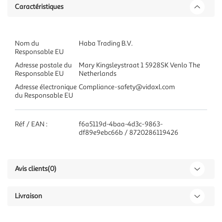
Caractéristiques
Nom du
Haba Trading B.V.
Responsable EU
Adresse postale du
Mary Kingsleystraat 1 5928SK Venlo The
Responsable EU
Netherlands
Adresse électronique
Compliance-safety@vidaxl.com
du Responsable EU
Réf / EAN :
f6a5119d-4baa-4d3c-9863-
df89e9ebc66b / 8720286119426
Avis clients
(0)
Livraison