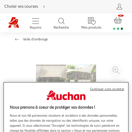
Aller
Choisir vos courses
directement
au
contenu
Aller
directement
Rayons
Recherche
Mes produits
à
la
recherche
Voile d'ombrage
Aller
directement
à
la
navigation
Aller
directement
à
Agr
la
rubrique
l'il
besoin
d'aide
à
Réd
Continuer sans accepter
20
l'il
à
Par
100
le
Nous prenons à coeur de protéger vos données !
%
pro
Nous et nos 68 partenaires stockons et accédons à des données personnelles,
telles que des données de navigation ou des identifiants uniques, sur votre
appareil. Si vous sélectionnez "J'accepte", les technologies de suivi prendront en
charge les finalités affichées dans la section « Nous et nos partenaires traitons