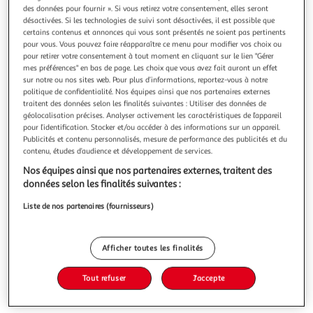
Illustration
Illustration
des données pour fournir ». Si vous retirez votre consentement, elles seront
précédente
suivante
désactivées. Si les technologies de suivi sont désactivées, il est possible que
certains contenus et annonces qui vous sont présentés ne soient pas pertinents
pour vous. Vous pouvez faire réapparaître ce menu pour modifier vos choix ou
pour retirer votre consentement à tout moment en cliquant sur le lien "Gérer
VIDAXL
mes préférences" en bas de page. Les choix que vous avez fait auront un effet
sur notre ou nos sites web. Pour plus d’informations, reportez-vous à notre
Voile d'ombrage 160 g/m^2 Vert fonce 3x4x4 m PEHD
politique de confidentialité. Nos équipes ainsi que nos partenaires externes
Creez un petit abri contre le soleil, ou vous voulez, avec ce
traitent des données selon les finalités suivantes : Utiliser des données de
parasol en PEHD. C'est le parasol ideal qui peut etre utilise
géolocalisation précises. Analyser activement les caractéristiques de l’appareil
dans tous les espaces d'exterieur tels que votre jardin,
En savoir +
pour l’identification. Stocker et/ou accéder à des informations sur un appareil.
terrasse, aire de jeux ou balcon. La voile solaire, faite de
Publicités et contenu personnalisés, mesure de performance des publicités et du
Vous voulez connaître le prix de ce produit ?
100 % PEHD (polyethylene haute densite), vous protege de
contenu, études d’audience et développement de services.
l
Nos équipes ainsi que nos partenaires externes, traitent des
Afficher le prix
données selon les finalités suivantes :
Liste de nos partenaires (fournisseurs)
Description
Afficher toutes les finalités
Tout refuser
J'accepte
Caractéristiques