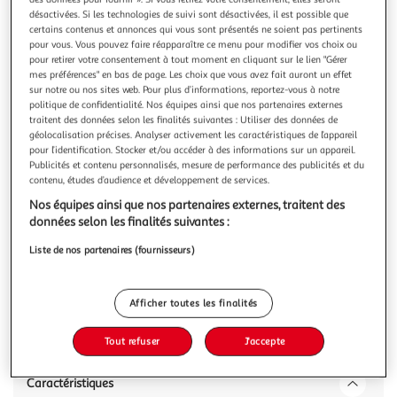
Illustration
Illustration
désactivées. Si les technologies de suivi sont désactivées, il est possible que
précédente
suivante
certains contenus et annonces qui vous sont présentés ne soient pas pertinents
pour vous. Vous pouvez faire réapparaître ce menu pour modifier vos choix ou
pour retirer votre consentement à tout moment en cliquant sur le lien "Gérer
mes préférences" en bas de page. Les choix que vous avez fait auront un effet
VIDAXL
sur notre ou nos sites web. Pour plus d’informations, reportez-vous à notre
Tete de lit avec oreilles Rose 103x16x118/128 cm
politique de confidentialité. Nos équipes ainsi que nos partenaires externes
traitent des données selon les finalités suivantes : Utiliser des données de
Velours
géolocalisation précises. Analyser activement les caractéristiques de l’appareil
Cette tete de lit avec oreilles altique au design elegant
pour l’identification. Stocker et/ou accéder à des informations sur un appareil.
donne a votre cadre de lit un aspect complet et convient a
Publicités et contenu personnalisés, mesure de performance des publicités et du
toute chambre a coucher. Velours doux : le velours est un
En savoir +
contenu, études d’audience et développement de services.
tissu doux et luxueux qui se reconnaît a son tas dense de
Nos équipes ainsi que nos partenaires externes, traitent des
Vous voulez connaître le prix de ce produit ?
fibres uniformement coupees qui ont une touche lisse. Le
données selon les finalités suivantes :
tissu en v
Afficher le prix
Liste de nos partenaires (fournisseurs)
Afficher toutes les finalités
Description
Tout refuser
J'accepte
Caractéristiques