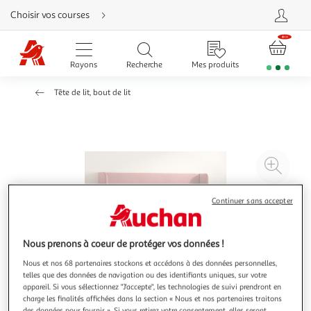
Aller
Choisir vos courses
directement
au
contenu
Aller
directement
Rayons
Recherche
Mes produits
à
la
recherche
Tête de lit, bout de lit
Aller
directement
à
la
navigation
Aller
directement
à
Agr
la
rubrique
l'il
besoin
d'aide
à
Réd
Continuer sans accepter
20
l'il
à
Par
Nous prenons à coeur de protéger vos données !
100
le
%
pro
Nous et nos 68 partenaires stockons et accédons à des données personnelles,
telles que des données de navigation ou des identifiants uniques, sur votre
appareil. Si vous sélectionnez "J'accepte", les technologies de suivi prendront en
charge les finalités affichées dans la section « Nous et nos partenaires traitons
des données pour fournir ». Si vous retirez votre consentement, elles seront