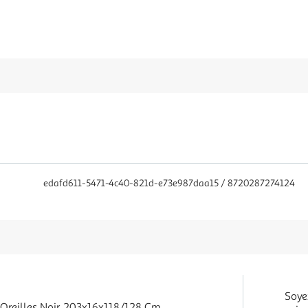
edafd611-5471-4c40-821d-e73e987daa15 / 8720287274124
Soye
c Oreilles Noir 203x16x118/128 Cm