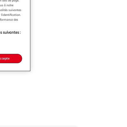
en bas de page.
ous à notre
nalités suivantes
l’identification.
erformance des
s suivantes :
accepte