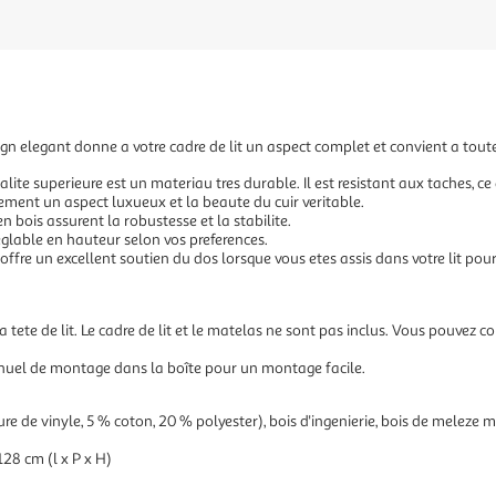
design elegant donne a votre cadre de lit un aspect complet et convient a tou
qualite superieure est un materiau tres durable. Il est resistant aux taches, ce
ement un aspect luxueux et la beaute du cuir veritable.
en bois assurent la robustesse et la stabilite.
 reglable en hauteur selon vos preferences.
s offre un excellent soutien du dos lorsque vous etes assis dans votre lit pour 
tete de lit. Le cadre de lit et le matelas ne sont pas inclus. Vous pouvez c
nuel de montage dans la boîte pour un montage facile.
ure de vinyle, 5 % coton, 20 % polyester), bois d'ingenierie, bois de meleze m
128 cm (l x P x H)