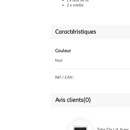
1 x tete de lit
2 x oreille
Caractéristiques
Couleur
Noir
Réf / EAN :
Avis clients
(0)
Tete De Lit Ave