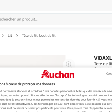
Lit
Tête de lit, bout de lit
VIDAX
Agrandir
Tete de l
Cette tete
l'illustration
cadre de l
Cont
à
Réduire
Similicuir
En savoir 
200%
l'illustration
tres durab
ns à coeur de protéger vos données !
avec un c
à
Partager
8 partenaires stockons et accédons à des données personnelles, telles que des données de nav
100
le
niques, sur votre appareil. Si vous sélectionnez "J'accepte", les technologies de suivi prendront e
chées dans la section « Nous et nos partenaires traitons des données pour fournir ». Si vous retir
%
produit
 elles seront désactivées. Si les technologies de suivi sont désactivées, il est possible que cer
vous sont présentés ne soient pas pertinents pour vous. Vous pouvez faire réapparaître ce me