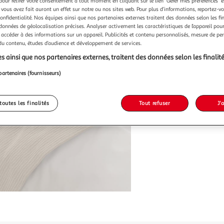
pour retirer votre consentement à tout moment en cliquant sur le lien "Gérer mes préférences" 
 vous avez fait auront un effet sur notre ou nos sites web. Pour plus d’informations, reportez-v
confidentialité. Nos équipes ainsi que nos partenaires externes traitent des données selon les fi
 données de géolocalisation précises. Analyser activement les caractéristiques de l’appareil pour 
 accéder à des informations sur un appareil. Publicités et contenu personnalisés, mesure de p
 du contenu, études d’audience et développement de services.
s ainsi que nos partenaires externes, traitent des données selon les finalité
partenaires (fournisseurs)
toutes les finalités
Tout refuser
J'