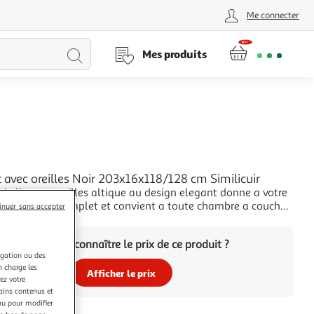
Me connecter
Lancer
Mes produits
la
recherche
L
it avec oreilles Noir 203x16x118/128 cm Similicuir
 de lit avec oreilles altique au design elegant donne a votre
it un aspect complet et convient a toute chambre a coucher.
inuer sans accepter
 durable : le similicuir de qualite superieure est un materiau
+
le. Il est resistant aux taches, ce qui le rend facile a nettoyer
Vous voulez connaître le prix de ce produit ?
igation ou des
n charge les
Afficher le prix
ez votre
tains contenus et
nu pour modifier