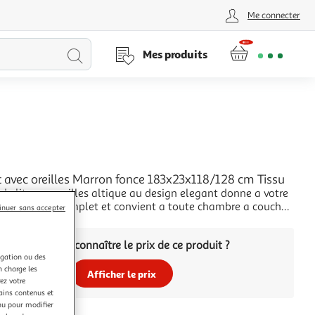
Me connecter
Lancer
Mes produits
la
recherche
L
it avec oreilles Marron fonce 183x23x118/128 cm Tissu
 de lit avec oreilles altique au design elegant donne a votre
it un aspect complet et convient a toute chambre a coucher.
inuer sans accepter
ble : le tissu presente un aspect simple et epure, et il est
+
et durable.Des pieds robustes et stables : les pieds en bois
Vous voulez connaître le prix de ce produit ?
la robu
igation ou des
n charge les
Afficher le prix
ez votre
tains contenus et
nu pour modifier