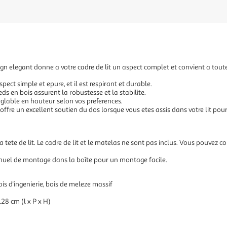
design elegant donne a votre cadre de lit un aspect complet et convient a tou
spect simple et epure, et il est respirant et durable.
eds en bois assurent la robustesse et la stabilite.
 reglable en hauteur selon vos preferences.
s offre un excellent soutien du dos lorsque vous etes assis dans votre lit pour 
tete de lit. Le cadre de lit et le matelas ne sont pas inclus. Vous pouvez c
nuel de montage dans la boîte pour un montage facile.
ois d'ingenierie, bois de meleze massif
28 cm (l x P x H)