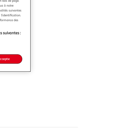
en bas de page.
ous à notre
nalités suivantes
l’identification.
erformance des
s suivantes :
accepte