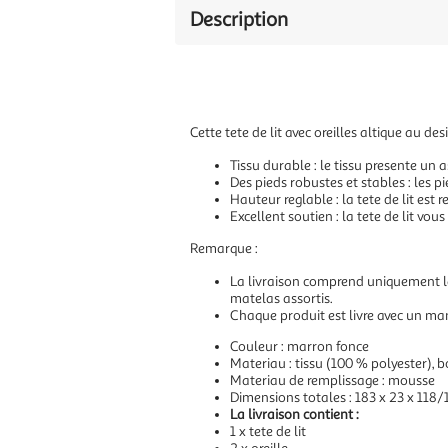
Description
Cette tete de lit avec oreilles altique au 
Tissu durable : le tissu presente un a
Des pieds robustes et stables : les pi
Hauteur reglable : la tete de lit est
Excellent soutien : la tete de lit vou
Remarque :
La livraison comprend uniquement la 
matelas assortis.
Chaque produit est livre avec un ma
Couleur : marron fonce
Materiau : tissu (100 % polyester), b
Materiau de remplissage : mousse
Dimensions totales : 183 x 23 x 118/1
La livraison contient :
1 x tete de lit