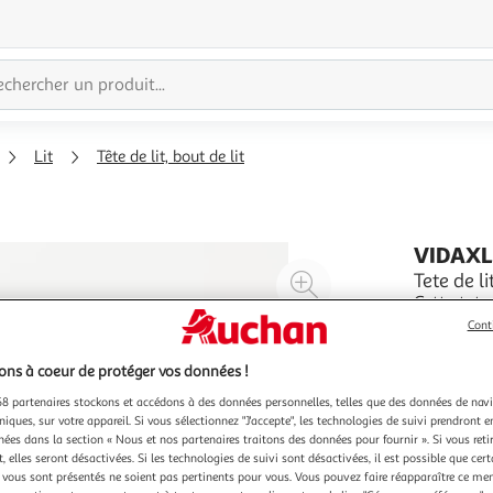
Lit
Tête de lit, bout de lit
VIDAX
Agrandir
Tete de l
Cette tete
l'illustration
cadre de l
Cont
à
Réduire
Tissu dura
En savoir 
200%
l'illustration
respirant 
ns à coeur de protéger vos données !
assurent 
à
Partager
8 partenaires stockons et accédons à des données personnelles, telles que des données de nav
100
le
niques, sur votre appareil. Si vous sélectionnez "J'accepte", les technologies de suivi prendront e
chées dans la section « Nous et nos partenaires traitons des données pour fournir ». Si vous retir
%
produit
 elles seront désactivées. Si les technologies de suivi sont désactivées, il est possible que cer
vous sont présentés ne soient pas pertinents pour vous. Vous pouvez faire réapparaître ce me