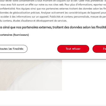
pour retirer votre consentement à tout moment en cliquant sur le lien "Gérer mes préférences" 
 vous avez fait auront un effet sur notre ou nos sites web. Pour plus d’informations, reportez-v
confidentialité. Nos équipes ainsi que nos partenaires externes traitent des données selon les fi
 données de géolocalisation précises. Analyser activement les caractéristiques de l’appareil pour 
 accéder à des informations sur un appareil. Publicités et contenu personnalisés, mesure de p
 du contenu, études d’audience et développement de services.
s ainsi que nos partenaires externes, traitent des données selon les finalité
partenaires (fournisseurs)
toutes les finalités
Tout refuser
J'