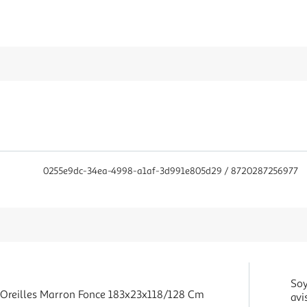
0255e9dc-34ea-4998-a1af-3d991e805d29 / 8720287256977
Soy
c Oreilles Marron Fonce 183x23x118/128 Cm
avi