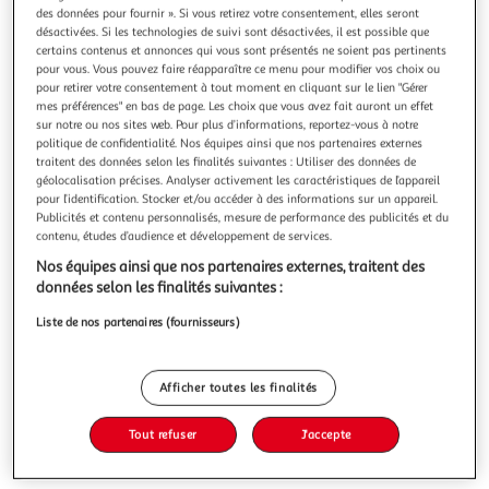
Illustration
Illustration
des données pour fournir ». Si vous retirez votre consentement, elles seront
précédente
suivante
désactivées. Si les technologies de suivi sont désactivées, il est possible que
certains contenus et annonces qui vous sont présentés ne soient pas pertinents
pour vous. Vous pouvez faire réapparaître ce menu pour modifier vos choix ou
pour retirer votre consentement à tout moment en cliquant sur le lien "Gérer
VIDAXL
mes préférences" en bas de page. Les choix que vous avez fait auront un effet
sur notre ou nos sites web. Pour plus d’informations, reportez-vous à notre
Tete de lit avec oreilles Creme 147x16x78/88 cm Tissu
politique de confidentialité. Nos équipes ainsi que nos partenaires externes
Cette tete de lit avec oreilles altique au design elegant
traitent des données selon les finalités suivantes : Utiliser des données de
donne a votre cadre de lit un aspect complet et convient a
géolocalisation précises. Analyser activement les caractéristiques de l’appareil
toute chambre a coucher. Tissu durable : le tissu presente
En savoir +
pour l’identification. Stocker et/ou accéder à des informations sur un appareil.
un aspect simple et epure, et il est respirant et
Publicités et contenu personnalisés, mesure de performance des publicités et du
Vous voulez connaître le prix de ce produit ?
durable.Pieds robustes et stables : les pieds en bois
contenu, études d’audience et développement de services.
assurent la robustes
Nos équipes ainsi que nos partenaires externes, traitent des
Afficher le prix
données selon les finalités suivantes :
Liste de nos partenaires (fournisseurs)
Description
Afficher toutes les finalités
Tout refuser
J'accepte
Caractéristiques