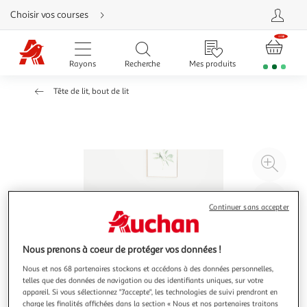
Aller
Choisir vos courses
directement
au
contenu
Aller
directement
Rayons
Recherche
Mes produits
à
la
recherche
Tête de lit, bout de lit
Aller
directement
à
la
navigation
Aller
directement
à
Agr
la
rubrique
l'il
besoin
d'aide
à
Réd
Continuer sans accepter
20
l'il
à
Par
100
le
Nous prenons à coeur de protéger vos données !
%
pro
Nous et nos 68 partenaires stockons et accédons à des données personnelles,
telles que des données de navigation ou des identifiants uniques, sur votre
appareil. Si vous sélectionnez "J'accepte", les technologies de suivi prendront en
charge les finalités affichées dans la section « Nous et nos partenaires traitons