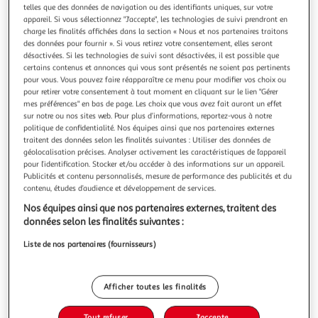
Illustration
Illustration
telles que des données de navigation ou des identifiants uniques, sur votre
précédente
suivante
appareil. Si vous sélectionnez "J'accepte", les technologies de suivi prendront en
charge les finalités affichées dans la section « Nous et nos partenaires traitons
des données pour fournir ». Si vous retirez votre consentement, elles seront
désactivées. Si les technologies de suivi sont désactivées, il est possible que
VIDAXL
certains contenus et annonces qui vous sont présentés ne soient pas pertinents
pour vous. Vous pouvez faire réapparaître ce menu pour modifier vos choix ou
Tente de camping a dome 4 personnes tissu occultant
pour retirer votre consentement à tout moment en cliquant sur le lien "Gérer
impermeable
mes préférences" en bas de page. Les choix que vous avez fait auront un effet
Cette tente de camping a l'aspect moderne vous protege
sur notre ou nos sites web. Pour plus d’informations, reportez-vous à notre
des intemperies et vous offre un espace confortable pour
politique de confidentialité. Nos équipes ainsi que nos partenaires externes
traitent des données selon les finalités suivantes : Utiliser des données de
vos aventures en tout lieu. Conception impermeable a l'eau
En savoir +
géolocalisation précises. Analyser activement les caractéristiques de l’appareil
tout autour : cette tente de camping, fabriquee en
Vendu par
Multishop
pour l’identification. Stocker et/ou accéder à des informations sur un appareil.
polyester avec un revetement PU, est impermeable et
Publicités et contenu personnalisés, mesure de performance des publicités et du
resistante au vent. Les c
Livraison dès 5/6 jours
contenu, études d’audience et développement de services.
4,99€
Nos équipes ainsi que nos partenaires externes, traitent des
Plus d'options
données selon les finalités suivantes :
106,58€
Vendu par
Multishop
Liste de nos partenaires (fournisseurs)
Livraison dès 1/2 semaines
Livraison offerte
Afficher toutes les finalités
Plus d'options
Tout refuser
J'accepte