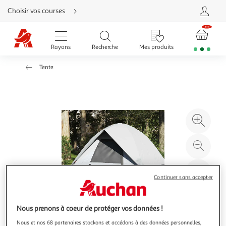
Aller
Choisir vos courses
directement
au
contenu
Aller
directement
Rayons
Recherche
Mes produits
à
la
recherche
Tente
Aller
directement
à
la
navigation
Aller
directement
à
Agr
la
rubrique
l'il
besoin
d'aide
à
Réd
20
l'il
à
Par
Continuer sans accepter
100
le
%
pro
Nous prenons à coeur de protéger vos données !
Nous et nos 68 partenaires stockons et accédons à des données personnelles,