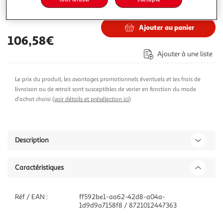
130,55€
Vendu par
ASD
Ajouter au panier
106,58€
Ajouter à une liste
Le prix du produit, les avantages promotionnels éventuels et les frais de
livraison ou de retrait sont susceptibles de varier en fonction du mode
d'achat choisi (
voir détails et présélection ici
)
Description
Caractéristiques
Réf / EAN :
ff592be1-aa62-42d8-a04a-
1d9d9a7158f8 / 8721012447363