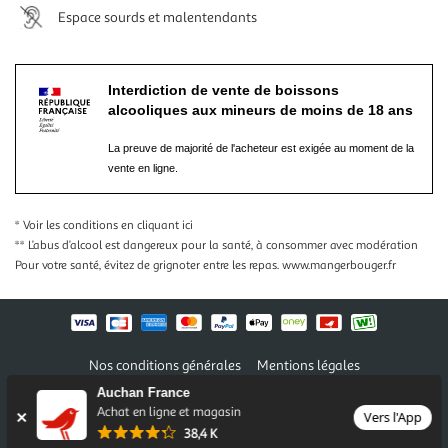
Espace sourds et malentendants
Interdiction de vente de boissons
alcooliques aux mineurs de moins de 18 ans
La preuve de majorité de l'acheteur est exigée au moment de la
vente en ligne.
* Voir les conditions
en cliquant ici
** L’abus d’alcool est dangereux pour la santé, à consommer avec modération
Pour votre santé, évitez de grignoter entre les repas.
www.mangerbouger.fr
Nos conditions générales
Mentions légales
Conditions des offres et promotions
Gérer mes préférences
Auchan France
Politique de confidentialité
Informations légales marketplace
Achat en ligne et magasin
Vers l'App
38,4 K
Auchan 2026 © Tous droits réservés