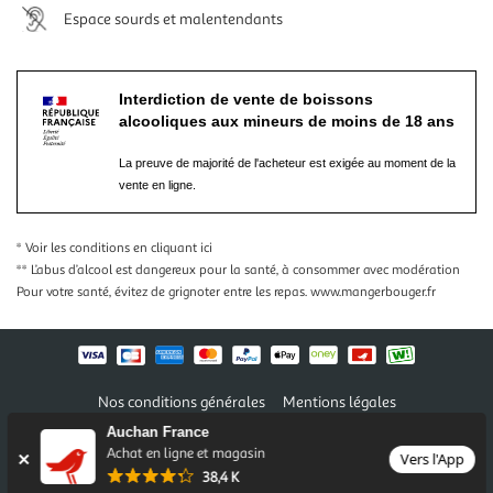
Espace sourds et malentendants
Interdiction de vente de boissons
alcooliques aux mineurs de moins de 18 ans
La preuve de majorité de l'acheteur est exigée au moment de la
vente en ligne.
* Voir les conditions
en cliquant ici
** L’abus d’alcool est dangereux pour la santé, à consommer avec modération
Pour votre santé, évitez de grignoter entre les repas.
www.mangerbouger.fr
Nos conditions générales
Mentions légales
Conditions des offres et promotions
Gérer mes préférences
Auchan France
Politique de confidentialité
Informations légales marketplace
Achat en ligne et magasin
Vers l'App
38,4 K
Auchan 2026 © Tous droits réservés