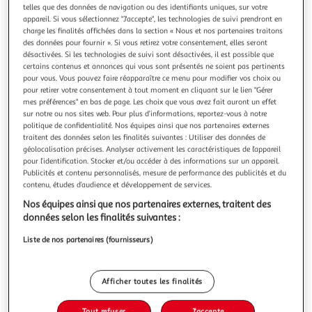
Illustration
Illustration
telles que des données de navigation ou des identifiants uniques, sur votre
précédente
suivante
appareil. Si vous sélectionnez "J'accepte", les technologies de suivi prendront en
charge les finalités affichées dans la section « Nous et nos partenaires traitons
des données pour fournir ». Si vous retirez votre consentement, elles seront
désactivées. Si les technologies de suivi sont désactivées, il est possible que
VIDAXL
certains contenus et annonces qui vous sont présentés ne soient pas pertinents
pour vous. Vous pouvez faire réapparaître ce menu pour modifier vos choix ou
Tente d'intimite gris et orange escamotable
pour retirer votre consentement à tout moment en cliquant sur le lien "Gérer
impermeable
mes préférences" en bas de page. Les choix que vous avez fait auront un effet
Cette tente d'intimite est un equipement indispensable qui
sur notre ou nos sites web. Pour plus d’informations, reportez-vous à notre
offre une bonne protection de l'intimite pour les activites
politique de confidentialité. Nos équipes ainsi que nos partenaires externes
traitent des données selon les finalités suivantes : Utiliser des données de
de plein air. Conception impermeable sur tout le pourtour :
En savoir +
géolocalisation précises. Analyser activement les caractéristiques de l’appareil
cette tente de camping, fabriquee en polyester avec un
Vendu par
Multishop
pour l’identification. Stocker et/ou accéder à des informations sur un appareil.
revetement en PU, est impermeable et resistante au vent. Le
Publicités et contenu personnalisés, mesure de performance des publicités et du
tapis
Livraison dès 5/6 jours
contenu, études d’audience et développement de services.
4,99€
Nos équipes ainsi que nos partenaires externes, traitent des
Plus d'options
données selon les finalités suivantes :
64,34€
Vendu par
Multishop
Liste de nos partenaires (fournisseurs)
Livraison dès 1/2 semaines
Livraison offerte
Afficher toutes les finalités
Plus d'options
Tout refuser
J'accepte