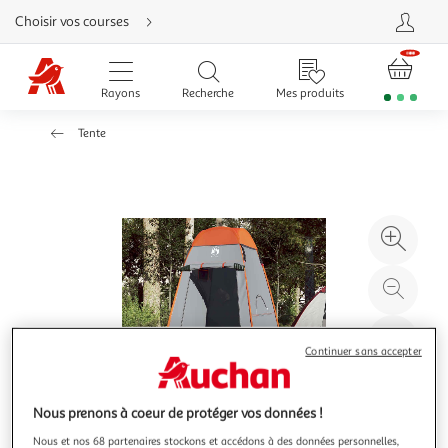
Aller
Choisir vos courses
directement
au
contenu
Aller
directement
Rayons
Recherche
Mes produits
à
la
recherche
Tente
Aller
directement
à
la
navigation
Aller
directement
à
Agr
la
rubrique
l'il
besoin
d'aide
à
Réd
20
l'il
à
Par
Continuer sans accepter
100
le
%
pro
Nous prenons à coeur de protéger vos données !
Nous et nos 68 partenaires stockons et accédons à des données personnelles,