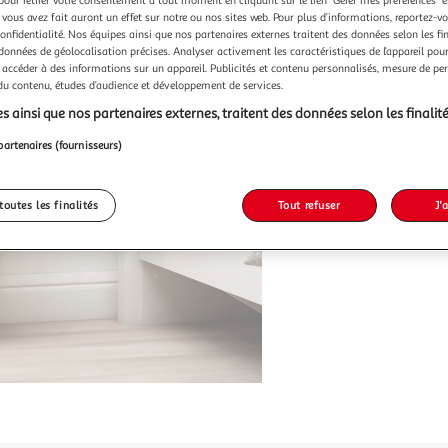
pour retirer votre consentement à tout moment en cliquant sur le lien "Gérer mes préférences" 
 vous avez fait auront un effet sur notre ou nos sites web. Pour plus d’informations, reportez-v
confidentialité. Nos équipes ainsi que nos partenaires externes traitent des données selon les fi
 données de géolocalisation précises. Analyser activement les caractéristiques de l’appareil pour 
 accéder à des informations sur un appareil. Publicités et contenu personnalisés, mesure de p
 du contenu, études d’audience et développement de services.
s ainsi que nos partenaires externes, traitent des données selon les finalité
partenaires (fournisseurs)
toutes les finalités
Tout refuser
J'