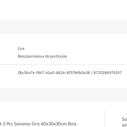
Gris
Bois/panneaux de particules
0bc56a7e-f867-41a0-b824-8f57fefb0a38 / 8720286976197
So
et 2 Pcs Sonoma Gris 40x30x30cm Bois
av