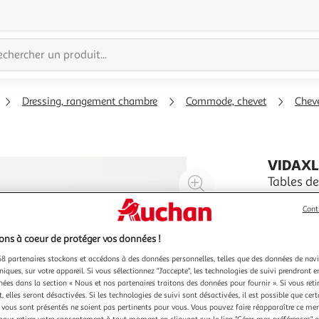
Dressing, rangement chambre
Commode, chevet
Chev
VIDAX
Agrandir
Tables d
d'ingenie
l'illustration
Apportez u
Cont
à
Réduire
chevet ! M
200%
l'illustration
exceptionn
En savoir 
ns à coeur de protéger vos données !
à
Partager
resistance
8 partenaires stockons et accédons à des données personnelles, telles que des données de nav
rangement 
100
le
niques, sur votre appareil. Si vous sélectionnez "J'accepte", les technologies de suivi prendront e
chées dans la section « Nous et nos partenaires traitons des données pour fournir ». Si vous retir
%
produit
 elles seront désactivées. Si les technologies de suivi sont désactivées, il est possible que cer
vous sont présentés ne soient pas pertinents pour vous. Vous pouvez faire réapparaître ce me