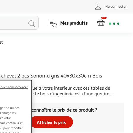
Me connecter
Lancer
Mes produits
la
et
recherche
L
e chevet 2 pcs Sonoma gris 40x30x30cm Bois
rie
n charme altique a votre interieur avec ces tables de
inuer sans accepter
ateriau robuste : le bois d'ingenierie est d'une qualite
elle avec une surface lisse et presente egalement
+
, stabilite et resistance a l'humidite.Grand espace de
igation ou des
Vous voulez connaître le prix de ce produit ?
: chaque table de chevet avec 2 ti
n charge les
ez votre
Afficher le prix
tains contenus et
nu pour modifier