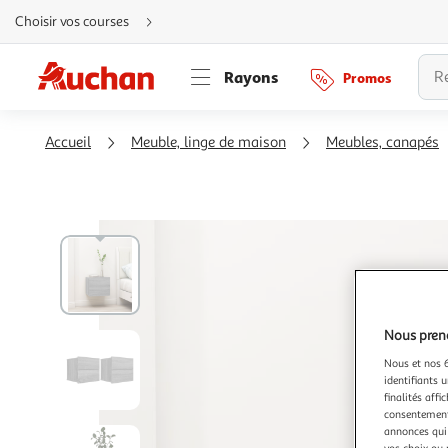
Aller
Choisir vos courses
directement
au
contenu
Aller
Rayons
Promos
directement
à
la
recherche
Aller
Accueil
Meuble, linge de maison
Meubles, canapés
directement
à
la
navigation
Aller
directement
à
la
rubrique
besoin
d'aide
Nous preno
Nous et nos 6
identifiants u
finalités affi
consentement,
annonces qui 