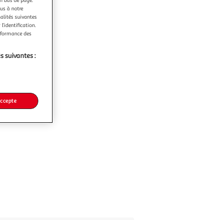
en bas de page.
ous à notre
nalités suivantes
l’identification.
erformance des
s suivantes :
accepte