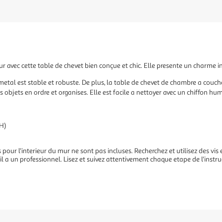
ur avec cette table de chevet bien conçue et chic. Elle presente un charme in
metal est stable et robuste. De plus, la table de chevet de chambre a couche
bjets en ordre et organises. Elle est facile a nettoyer avec un chiffon hum
 H)
es pour l'interieur du mur ne sont pas incluses. Recherchez et utilisez des vis
l a un professionnel. Lisez et suivez attentivement chaque etape de l'instru