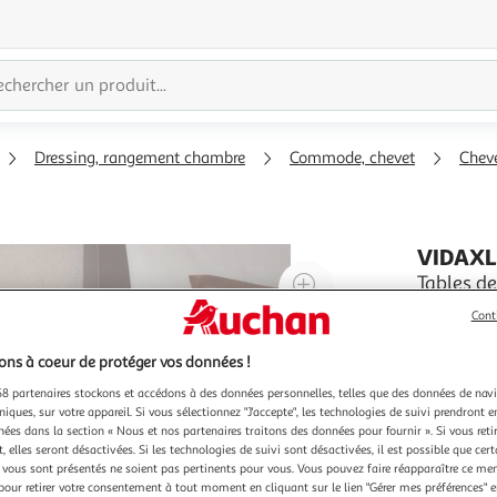
Dressing, rangement chambre
Commode, chevet
Chev
VIDAX
Agrandir
Tables de
Ameliorez 
l'illustration
Cont
chevet bie
à
Réduire
table de c
En savoir 
200%
l'illustration
ns à coeur de protéger vos données !
plus, la t
tiroirs qu
à
Partager
8 partenaires stockons et accédons à des données personnelles, telles que des données de nav
niques, sur votre appareil. Si vous sélectionnez "J'accepte", les technologies de suivi prendront e
100
le
chées dans la section « Nous et nos partenaires traitons des données pour fournir ». Si vous retir
%
produit
 elles seront désactivées. Si les technologies de suivi sont désactivées, il est possible que cer
vous sont présentés ne soient pas pertinents pour vous. Vous pouvez faire réapparaître ce me
pour retirer votre consentement à tout moment en cliquant sur le lien "Gérer mes préférences" 