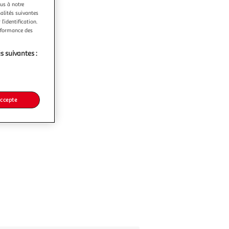
ous à notre
nalités suivantes
l’identification.
erformance des
s suivantes :
accepte