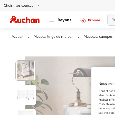
Aller
Choisir vos courses
directement
au
contenu
Aller
Rayons
Promos
directement
à
la
recherche
Aller
Accueil
Meuble, linge de maison
Meubles, canapés
directement
à
la
navigation
Aller
directement
à
la
rubrique
besoin
d'aide
Nous preno
Nous et nos 6
identifiants u
finalités affi
consentement,
annonces qui 
vos choix ou 