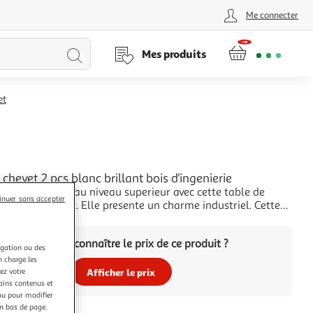
Me connecter
Lancer
Mes produits
la
et
recherche
L
 chevet 2 pcs blanc brillant bois d'ingenierie
votre interieur au niveau superieur avec cette table de
inuer sans accepter
n conçue et chic. Elle presente un charme industriel. Cette
hevet avec quatre pieds en metal est stable et robuste. De
+
able de chevet de chambre a coucher est equipee de deux
Vous voulez connaître le prix de ce produit ?
i offrent un grand
igation ou des
n charge les
Afficher le prix
ez votre
tains contenus et
nu pour modifier
en bas de page.