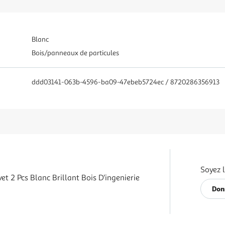
Blanc
Bois/panneaux de particules
ddd03141-063b-4596-ba09-47ebeb5724ec / 8720286356913
Soyez l
et 2 Pcs Blanc Brillant Bois D'ingenierie
Don