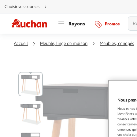
Aller
Choisir vos courses
directement
au
contenu
Aller
Rayons
Promos
directement
à
la
recherche
Aller
Accueil
Meuble, linge de maison
Meubles, canapés
directement
à
la
navigation
Aller
directement
à
la
rubrique
besoin
d'aide
Nous preno
Nous et nos 6
identifiants u
finalités affi
consentement,
annonces qui 
vos choix ou 