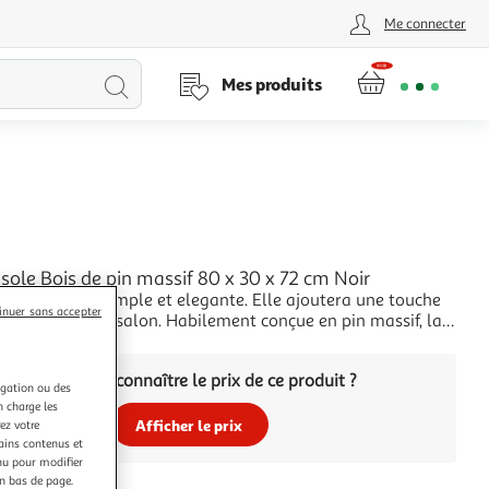
Me connecter
Lancer
Mes produits
la
recherche
L
sole Bois de pin massif 80 x 30 x 72 cm Noir
e console est simple et elegante. Elle ajoutera une touche
inuer sans accepter
 votre decor de salon. Habilement conçue en pin massif, la
ole est tres robuste et durable. Grace a son design
+
ous etes sur de trouver une place pour notre table de
Vous voulez connaître le prix de ce produit ?
esque partout. Le dessus d
igation ou des
n charge les
Afficher le prix
ez votre
tains contenus et
nu pour modifier
en bas de page.