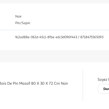
Noir
Pin/Sapin
fe2ad88e-061d-45c1-8fbe-edc3d096f443 / 8718475565093
Soyez 
Bois De Pin Massif 80 X 30 X 72 Cm Noir
Don