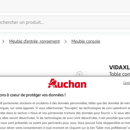
Meuble d'entrée, rangement
Meuble console
VIDAX
Agrandir
Table con
Cette tabl
l'illustration
Cont
rustique a
à
Réduire
table cons
En savoir 
200%
l'illustration
ns à coeur de protéger vos données !
compact, v
console pr
à
Partager
8 partenaires stockons et accédons à des données personnelles, telles que des données de nav
niques, sur votre appareil. Si vous sélectionnez "J'accepte", les technologies de suivi prendront e
100
le
chées dans la section « Nous et nos partenaires traitons des données pour fournir ». Si vous retir
%
produit
 elles seront désactivées. Si les technologies de suivi sont désactivées, il est possible que cer
vous sont présentés ne soient pas pertinents pour vous. Vous pouvez faire réapparaître ce me
pour retirer votre consentement à tout moment en cliquant sur le lien "Gérer mes préférences" 