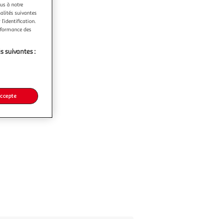
ous à notre
nalités suivantes
l’identification.
erformance des
s suivantes :
accepte