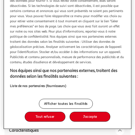
Illustration
Illustration
des données pour fournir ». Si vous retirez votre consentement, elles seront
désactivées. Si les technologies de suivi sont désactivées, il est possible que
précédente
suivante
certains contenus et annonces qui vous sont présentés ne soient pas pertinents
pour vous. Vous pouvez faire réapparaître ce menu pour modifier vos choix ou
pour retirer votre consentement à tout moment en cliquant sur le lien "Gérer
mes préférences" en bas de page. Les choix que vous avez fait auront un effet
VIDAXL
sur notre ou nos sites web. Pour plus d’informations, reportez-vous à notre
Support de basket-ball Blanc 216-250 cm
politique de confidentialité. Nos équipes ainsi que nos partenaires externes
traitent des données selon les finalités suivantes : Utiliser des données de
Polyethylene
géolocalisation précises. Analyser activement les caractéristiques de l’appareil
Voulez-vous profiter d'une partie de basket avec vos amis
pour l’identification. Stocker et/ou accéder à des informations sur un appareil.
n'importe ou, n'importe quand ? Alors ce support de panier
Publicités et contenu personnalisés, mesure de performance des publicités et du
de basket est un choix parfait ! Materiau durable : le
En savoir +
contenu, études d’audience et développement de services.
support de basket est fabrique en polyethylene. Le
Nos équipes ainsi que nos partenaires externes, traitent des
Vous voulez connaître le prix de ce produit ?
polyethylene est la matiere plastique la plus utilisee. Il est
données selon les finalités suivantes :
pratique car i
Afficher le prix
Liste de nos partenaires (fournisseurs)
Afficher toutes les finalités
Description
Tout refuser
J'accepte
Caractéristiques