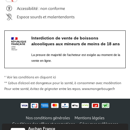
Accessibilité : non conforme
Espace sourds et malentendants
Interdiction de vente de boissons
alcooliques aux mineurs de moins de 18 ans
La preuve de majorité de l'acheteur est exigée au moment de la
vente en ligne.
* Voir les conditions
en cliquant ici
** L’abus d’alcool est dangereux pour la santé, à consommer avec modération
Pour votre santé, évitez de grignoter entre les repas.
www.mangerbouger.fr
Nos conditions générales
Mentions légales
Conditions des offres et promotions
Gérer mes préférences
Auchan France