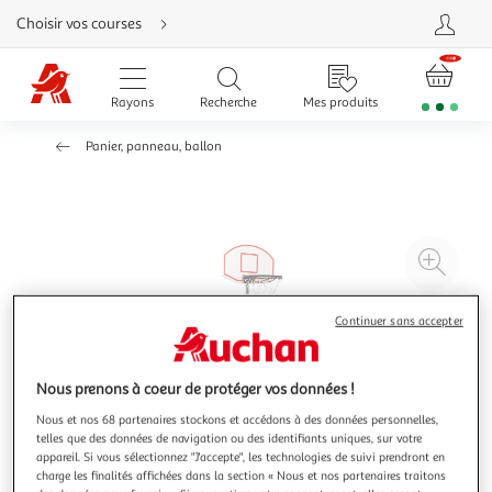
Aller
Choisir vos courses
directement
au
contenu
Aller
directement
Rayons
Recherche
Mes produits
à
la
recherche
Panier, panneau, ballon
Aller
directement
à
la
navigation
Aller
directement
à
Agr
la
rubrique
l'il
besoin
d'aide
à
Réd
Continuer sans accepter
20
l'il
à
Par
Nous prenons à coeur de protéger vos données !
100
le
%
pro
Nous et nos 68 partenaires stockons et accédons à des données personnelles,
telles que des données de navigation ou des identifiants uniques, sur votre
appareil. Si vous sélectionnez "J'accepte", les technologies de suivi prendront en
charge les finalités affichées dans la section « Nous et nos partenaires traitons