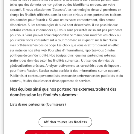
Illustration
Illustration
telles que des données de navigation ou des identifiants uniques, sur votre
précédente
suivante
appareil. Si vous sélectionnez "J'accepte", les technologies de suivi prendront en
charge les finalités affichées dans la section « Nous et nos partenaires traitons
des données pour fournir ». Si vous retirez votre consentement, elles seront
Livraison offerte
désactivées. Si les technologies de suivi sont désactivées, il est possible que
certains contenus et annonces qui vous sont présentés ne soient pas pertinents
VIDAXL
pour vous. Vous pouvez faire réapparaître ce menu pour modifier vos choix ou
pour retirer votre consentement à tout moment en cliquant sur le lien "Gérer
Salon de jardin 6 pcs avec coussins resine tressee noir
mes préférences" en bas de page. Les choix que vous avez fait auront un effet
Creez un espace de detente attrayant et relaxant dont vous
sur notre ou nos sites web. Pour plus d’informations, reportez-vous à notre
avez toujours reve avec ce salon de jardin. Vous pouvez
politique de confidentialité. Nos équipes ainsi que nos partenaires externes
profiter d'un apres-midi ensoleille ou d'une soiree d'ete
En savoir +
traitent des données selon les finalités suivantes : Utiliser des données de
géolocalisation précises. Analyser activement les caractéristiques de l’appareil
relaxante avec votre famille et vos amis grace a cet
Vendu par
VidaXL
pour l’identification. Stocker et/ou accéder à des informations sur un appareil.
ensemble de meubles de jardin ! L'ensemble est livre avec 6
Publicités et contenu personnalisés, mesure de performance des publicités et du
pieces afin qu
Livraison dès 4/5 jours
contenu, études d’audience et développement de services.
Livraison offerte
Nos équipes ainsi que nos partenaires externes, traitent des
Plus d'options
données selon les finalités suivantes :
222,99€
Vendu par
VidaXL
Liste de nos partenaires (fournisseurs)
Livraison dès 5/6 jours
4,99€
Afficher toutes les finalités
Plus d'options