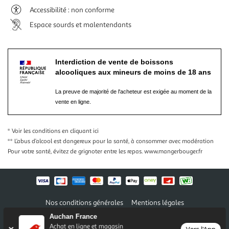
Accessibilité : non conforme
Espace sourds et malentendants
Interdiction de vente de boissons
alcooliques aux mineurs de moins de 18 ans
La preuve de majorité de l'acheteur est exigée au moment de la
vente en ligne.
* Voir les conditions
en cliquant ici
** L’abus d’alcool est dangereux pour la santé, à consommer avec modération
Pour votre santé, évitez de grignoter entre les repas.
www.mangerbouger.fr
Nos conditions générales
Mentions légales
Conditions des offres et promotions
Gérer mes préférences
Auchan France
Politique de confidentialité
Informations légales marketplace
Achat en ligne et magasin