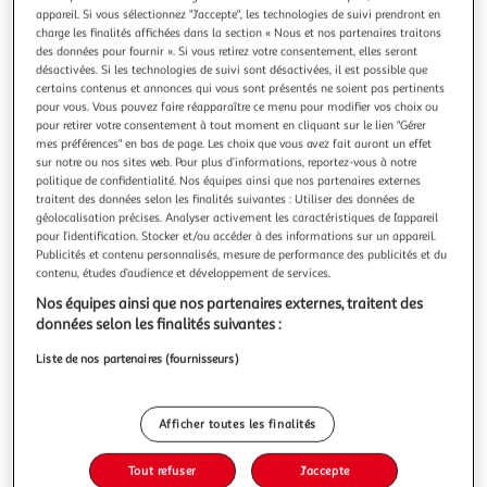
Illustration
Illustration
appareil. Si vous sélectionnez "J'accepte", les technologies de suivi prendront en
précédente
suivante
charge les finalités affichées dans la section « Nous et nos partenaires traitons
des données pour fournir ». Si vous retirez votre consentement, elles seront
désactivées. Si les technologies de suivi sont désactivées, il est possible que
Livraison offerte
certains contenus et annonces qui vous sont présentés ne soient pas pertinents
pour vous. Vous pouvez faire réapparaître ce menu pour modifier vos choix ou
pour retirer votre consentement à tout moment en cliquant sur le lien "Gérer
VIDAXL
mes préférences" en bas de page. Les choix que vous avez fait auront un effet
Mobilier de salle a manger d'exterieur 5 pcs acier noir
sur notre ou nos sites web. Pour plus d’informations, reportez-vous à notre
Cet ensemble de mobilier de jardin sophistique deviendra
politique de confidentialité. Nos équipes ainsi que nos partenaires externes
le point central de votre jardin, patio ou salle a manger. Les
traitent des données selon les finalités suivantes : Utiliser des données de
chaises confortables sont fabriquees a partir d'acier enduit
géolocalisation précises. Analyser activement les caractéristiques de l’appareil
En savoir +
pour l’identification. Stocker et/ou accéder à des informations sur un appareil.
de poudre de haute qualite. Grace au tissu textilene
Vendu par
VidaXL
Publicités et contenu personnalisés, mesure de performance des publicités et du
resistant avec rembourrage impermeable, nos chaises sont
contenu, études d’audience et développement de services.
tres conf
Livraison dès 4/5 jours
Nos équipes ainsi que nos partenaires externes, traitent des
Livraison offerte
données selon les finalités suivantes :
Plus d'options
Liste de nos partenaires (fournisseurs)
124,99€
Vendu par
VidaXL
Livraison dès 5/6 jours
Afficher toutes les finalités
4,99€
Plus d'options
Tout refuser
J'accepte