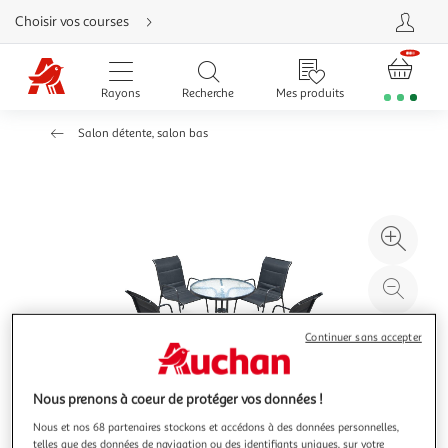
Aller
Choisir vos courses
directement
au
contenu
Aller
directement
Rayons
Recherche
Mes produits
à
la
recherche
Salon détente, salon bas
Aller
directement
à
la
navigation
Aller
directement
à
Agr
la
rubrique
l'il
besoin
d'aide
à
Réd
20
l'il
à
Par
Continuer sans accepter
100
le
%
pro
Nous prenons à coeur de protéger vos données !
Nous et nos 68 partenaires stockons et accédons à des données personnelles,
telles que des données de navigation ou des identifiants uniques, sur votre