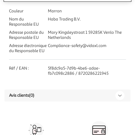
Couleur
Marron
Nom du
Haba Trading B.V.
Responsable EU
Adresse postale du
Mary Kingsleystraat 1 5928SK Venlo The
Responsable EU
Netherlands
Adresse électronique
Compliance-safety@vidaxl.com
du Responsable EU
Réf / EAN :
5f8dc9a5-7d9b-4be6-adae-
fb7c098c2886 / 8720286221945
Avis clients
(0)