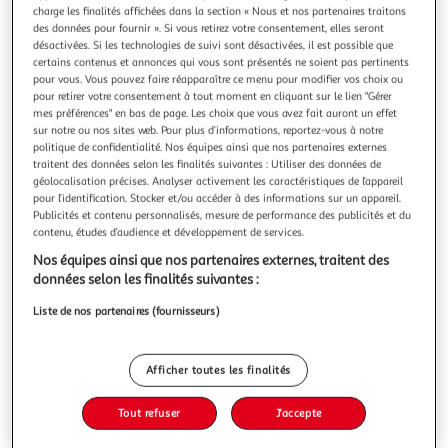
Illustration
Illustration
charge les finalités affichées dans la section « Nous et nos partenaires traitons
précédente
suivante
des données pour fournir ». Si vous retirez votre consentement, elles seront
désactivées. Si les technologies de suivi sont désactivées, il est possible que
certains contenus et annonces qui vous sont présentés ne soient pas pertinents
pour vous. Vous pouvez faire réapparaître ce menu pour modifier vos choix ou
VIDAXL
pour retirer votre consentement à tout moment en cliquant sur le lien "Gérer
mes préférences" en bas de page. Les choix que vous avez fait auront un effet
Miroir de salle de bain chene sonoma bois d'ingenierie
sur notre ou nos sites web. Pour plus d’informations, reportez-vous à notre
Ajoutez une touche d'aspect esthetiquement agreable dans
politique de confidentialité. Nos équipes ainsi que nos partenaires externes
votre salle de bain avec ce miroir, qui ajoute un style
traitent des données selon les finalités suivantes : Utiliser des données de
contemporain a n'importe quelle piece ! Le miroir mural est
En savoir +
géolocalisation précises. Analyser activement les caractéristiques de l’appareil
fait de bois d'ingenierie et d'acrylique, ce qui le rend
pour l’identification. Stocker et/ou accéder à des informations sur un appareil.
Vous voulez connaître le prix de ce produit ?
Publicités et contenu personnalisés, mesure de performance des publicités et du
durable et stable. Il dispose de 3 etageres, offrant
contenu, études d’audience et développement de services.
suffisamment d'es
Afficher le prix
Nos équipes ainsi que nos partenaires externes, traitent des
données selon les finalités suivantes :
Liste de nos partenaires (fournisseurs)
Description
Afficher toutes les finalités
Caractéristiques
Tout refuser
J'accepte