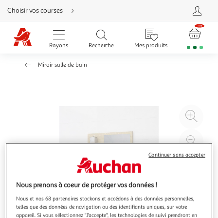
Aller
Choisir vos courses
directement
au
contenu
Aller
directement
Rayons
Recherche
Mes produits
à
la
recherche
Miroir salle de bain
Aller
directement
à
la
navigation
Aller
directement
à
Agr
la
rubrique
l'il
besoin
d'aide
à
Réd
20
l'il
Continuer sans accepter
à
Par
100
le
Nous prenons à coeur de protéger vos données !
%
pro
Nous et nos 68 partenaires stockons et accédons à des données personnelles,
telles que des données de navigation ou des identifiants uniques, sur votre
appareil. Si vous sélectionnez "J'accepte", les technologies de suivi prendront en