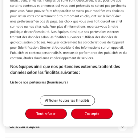
Illustration
Illustration
désactivées. Si les technologies de suivi sont désactivées, il est possible que
certains contenus et annonces qui vous sont présentés ne soient pas pertinents
précédente
suivante
pour vous. Vous pouvez faire réapparaître ce menu pour modifier vos choix ou
pour retirer votre consentement à tout moment en cliquant sur le lien "Gérer
mes préférences" en bas de page. Les choix que vous avez fait auront un effet
sur notre ou nos sites web. Pour plus d’informations, reportez-vous à notre
VIDAXL
politique de confidentialité. Nos équipes ainsi que nos partenaires externes
Meuble TV 120 x 30 x 40 cm Bois de teck massif
traitent des données selon les finalités suivantes : Utiliser des données de
géolocalisation précises. Analyser activement les caractéristiques de l’appareil
Ce meuble TV en bois de teck massif est un accessoire
pour l’identification. Stocker et/ou accéder à des informations sur un appareil.
intemporel dans votre maison. Il pourrait egalement etre
Publicités et contenu personnalisés, mesure de performance des publicités et du
utilise comme armoire laterale ou buffet. Ce buffet rustique
En savoir +
contenu, études d’audience et développement de services.
est fait a la main en bois de teck massif, qui est tres
Vous voulez connaître le prix de ce produit ?
Nos équipes ainsi que nos partenaires externes, traitent des
robuste et durable et a des caracteristiques naturelles.
données selon les finalités suivantes :
L'artisanat et
Afficher le prix
Liste de nos partenaires (fournisseurs)
Afficher toutes les finalités
Description
Tout refuser
J'accepte
Caractéristiques