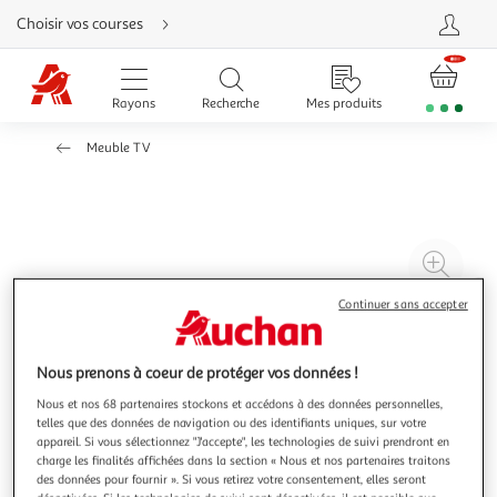
Aller
Choisir vos courses
directement
au
contenu
Aller
directement
Rayons
Recherche
Mes produits
à
la
recherche
Meuble TV
Aller
directement
à
la
navigation
Aller
directement
à
Agr
la
rubrique
l'il
besoin
Continuer sans accepter
d'aide
à
Réd
20
l'il
à
Par
Nous prenons à coeur de protéger vos données !
100
le
Nous et nos 68 partenaires stockons et accédons à des données personnelles,
%
pro
telles que des données de navigation ou des identifiants uniques, sur votre
appareil. Si vous sélectionnez "J'accepte", les technologies de suivi prendront en
charge les finalités affichées dans la section « Nous et nos partenaires traitons
des données pour fournir ». Si vous retirez votre consentement, elles seront