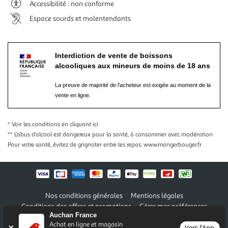
Accessibilité : non conforme
Espace sourds et malentendants
Interdiction de vente de boissons
alcooliques aux mineurs de moins de 18 ans
La preuve de majorité de l'acheteur est exigée au moment de la
vente en ligne.
* Voir les conditions
en cliquant ici
** L’abus d’alcool est dangereux pour la santé, à consommer avec modération
Pour votre santé, évitez de grignoter entre les repas.
www.mangerbouger.fr
Nos conditions générales
Mentions légales
Conditions des offres et promotions
Gérer mes préférences
Auchan France
Politique de confidentialité
Informations légales marketplace
Achat en ligne et magasin
Vers l'App