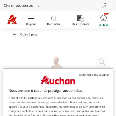
Aller
Choisir vos courses
directement
au
contenu
Aller
directement
Rayons
Recherche
Mes produits
à
la
recherche
Objet à poser
Aller
directement
à
la
navigation
Aller
directement
à
Agr
la
rubrique
l'il
besoin
d'aide
à
Réd
Continuer sans accepter
20
l'il
à
Par
Nous prenons à coeur de protéger vos données !
100
le
Nous et nos 68 partenaires stockons et accédons à des données personnelles,
%
pro
telles que des données de navigation ou des identifiants uniques, sur votre
appareil. Si vous sélectionnez "J'accepte", les technologies de suivi prendront en
charge les finalités affichées dans la section « Nous et nos partenaires traitons
des données pour fournir ». Si vous retirez votre consentement, elles seront