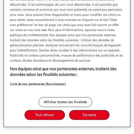
Illustration
Illustration
désactivées. Si les technologies de suivi sont désactivées, il est possible que
précédente
suivante
certains contenus et annonces qui vous sont présentés ne soient pas pertinents
pour vous. Vous pouvez faire réapparaître ce menu pour modifier vos choix ou
pour retirer votre consentement à tout moment en cliquant sur le lien "Gérer
mes préférences" en bas de page. Les choix que vous avez fait auront un effet
VIDAXL
sur notre ou nos sites web. Pour plus d’informations, reportez-vous à notre
politique de confidentialité. Nos équipes ainsi que nos partenaires externes
Mannequin de vitrine Homme A
traitent des données selon les finalités suivantes : Utiliser des données de
Ce mannequin complet d'homme peut etre utilise pour
géolocalisation précises. Analyser activement les caractéristiques de l’appareil
afficher des vetements, des perruques, des ornements ou
pour l’identification. Stocker et/ou accéder à des informations sur un appareil.
des chaussures dans les vitrines. Le mannequin se compose
En savoir +
Publicités et contenu personnalisés, mesure de performance des publicités et du
de 6 pieces assemblees : la tete, le torse, la jambe droite, la
contenu, études d’audience et développement de services.
Vous voulez connaître le prix de ce produit ?
jambe gauche, le bras gauche et le bras droit. La tete et les
Nos équipes ainsi que nos partenaires externes, traitent des
bras peu
données selon les finalités suivantes :
Afficher le prix
Liste de nos partenaires (fournisseurs)
Afficher toutes les finalités
Description
Tout refuser
J'accepte
Caractéristiques