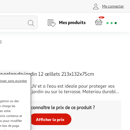
Me connecter
Lancer
Mes produits
la
n
recherche
L
e salon de jardin 12 œillets 213x132x75cm
aire
inuer sans accepter
resistante aux UV et a l'eau est ideale pour proteger vos
 rotin, dans le jardin ou sur la terrasse. Materiau durable :
ylene (PE) est le materiau plastique le plus utilise. Il est
+
igation ou des
r il est resistant aux UV, leger et facile a entretenir.
n charge les
Vous voulez connaître le prix de ce produit ?
 en polyethy
ez votre
tains contenus et
Afficher le prix
nu pour modifier
en bas de page.