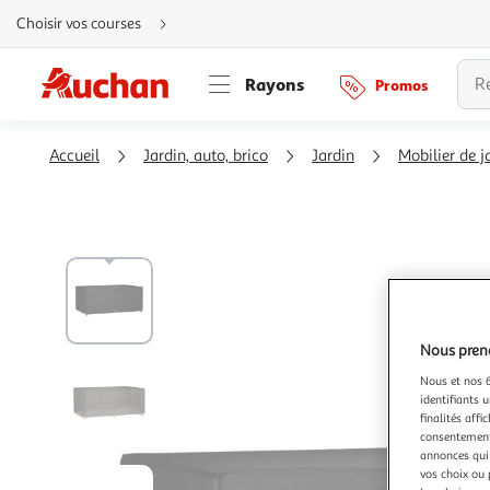
Aller
Choisir vos courses
directement
au
contenu
Aller
Rayons
Promos
directement
à
la
recherche
Aller
Accueil
Jardin, auto, brico
Jardin
Mobilier de j
directement
à
la
navigation
Aller
directement
à
la
rubrique
besoin
d'aide
Nous preno
Nous et nos 6
identifiants u
finalités affi
consentement,
annonces qui 
vos choix ou 