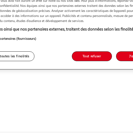
 vous avez fait auront un effet sur notre ou nos sites web. Pour plus d’informations, reportez-v
confidentialité. Nos équipes ainsi que nos partenaires externes traitent des données selon les fi
 données de géolocalisation précises. Analyser activement les caractéristiques de l’appareil pour 
 accéder à des informations sur un appareil. Publicités et contenu personnalisés, mesure de p
 du contenu, études d’audience et développement de services.
s ainsi que nos partenaires externes, traitent des données selon les finalité
partenaires (fournisseurs)
toutes les finalités
Tout refuser
J'