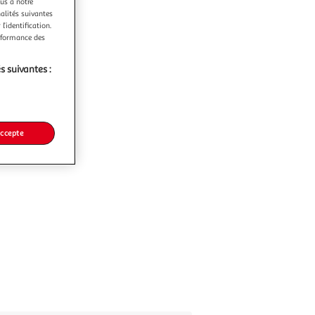
ous à notre
nalités suivantes
l’identification.
erformance des
s suivantes :
accepte