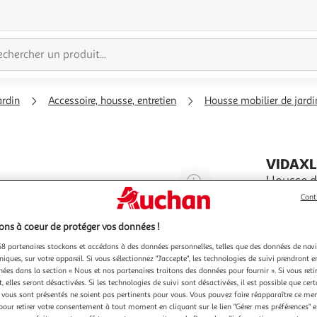
ardin
Accessoire, housse, entretien
Housse mobilier de jardi
VIDAX
Agrandir
Housse d
rectangul
l'illustration
Cont
La housse 
à
Réduire
meubles en
ns à coeur de protéger vos données !
200%
l'illustration
le polyeth
En savoir 
8 partenaires stockons et accédons à des données personnelles, telles que des données de nav
à
Partager
pratique ca
niques, sur votre appareil. Si vous sélectionnez "J'accepte", les technologies de suivi prendront e
Fabriquee
100
le
chées dans la section « Nous et nos partenaires traitons des données pour fournir ». Si vous retir
%
produit
 elles seront désactivées. Si les technologies de suivi sont désactivées, il est possible que cer
vous sont présentés ne soient pas pertinents pour vous. Vous pouvez faire réapparaître ce me
pour retirer votre consentement à tout moment en cliquant sur le lien "Gérer mes préférences" 