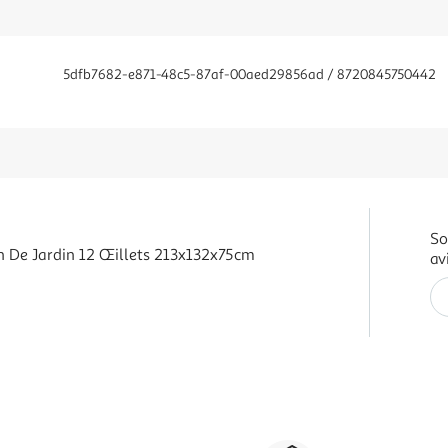
5dfb7682-e871-48c5-87af-00aed29856ad / 8720845750442
So
 De Jardin 12 Œillets 213x132x75cm
av