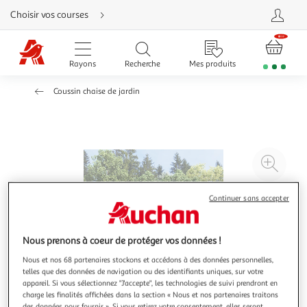
Aller
Choisir vos courses
directement
au
contenu
Aller
directement
Rayons
Recherche
Mes produits
à
la
recherche
Coussin chaise de jardin
Aller
directement
à
la
navigation
Aller
directement
à
Agr
la
rubrique
l'il
besoin
d'aide
à
Réd
Continuer sans accepter
20
l'il
à
Par
Nous prenons à coeur de protéger vos données !
100
le
%
pro
Nous et nos 68 partenaires stockons et accédons à des données personnelles,
telles que des données de navigation ou des identifiants uniques, sur votre
appareil. Si vous sélectionnez "J'accepte", les technologies de suivi prendront en
charge les finalités affichées dans la section « Nous et nos partenaires traitons
des données pour fournir ». Si vous retirez votre consentement, elles seront