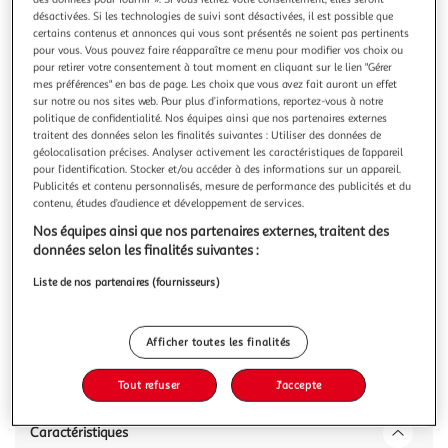
Illustration
Illustration
désactivées. Si les technologies de suivi sont désactivées, il est possible que
précédente
suivante
certains contenus et annonces qui vous sont présentés ne soient pas pertinents
pour vous. Vous pouvez faire réapparaître ce menu pour modifier vos choix ou
pour retirer votre consentement à tout moment en cliquant sur le lien "Gérer
mes préférences" en bas de page. Les choix que vous avez fait auront un effet
VIDAXL
sur notre ou nos sites web. Pour plus d’informations, reportez-vous à notre
Coussins de chaise de jardin a dossier haut lot de 4
politique de confidentialité. Nos équipes ainsi que nos partenaires externes
traitent des données selon les finalités suivantes : Utiliser des données de
bleu tissu
géolocalisation précises. Analyser activement les caractéristiques de l’appareil
Donnez a votre espace de vie exterieur un nouveau look
pour l’identification. Stocker et/ou accéder à des informations sur un appareil.
avec ces confortables coussins de chaise a dossier haut en
Publicités et contenu personnalisés, mesure de performance des publicités et du
un instant ! Materiau durable : le polyester est un materiau
En savoir +
contenu, études d’audience et développement de services.
synthetique connu pour sa protection contre les UV et sa
Nos équipes ainsi que nos partenaires externes, traitent des
Vous voulez connaître le prix de ce produit ?
resistance a la traction. Le polyester est resistant a l'eau, ce
données selon les finalités suivantes :
qui
Afficher le prix
Liste de nos partenaires (fournisseurs)
Afficher toutes les finalités
Description
Tout refuser
J'accepte
Caractéristiques