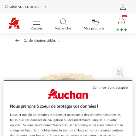
Aller
Choisir vos courses
directement
au
contenu
Aller
directement
Rayons
Recherche
Mes produits
à
la
recherche
Corde, chaîne, câble, fil
Aller
directement
à
la
navigation
Aller
directement
à
Agr
la
rubrique
l'il
besoin
d'aide
à
Réd
Continuer sans accepter
20
l'il
à
Par
Nous prenons à coeur de protéger vos données !
100
le
Nous et nos 68 partenaires stockons et accédons à des données personnelles,
%
pro
telles que des données de navigation ou des identifiants uniques, sur votre
appareil. Si vous sélectionnez "J'accepte", les technologies de suivi prendront en
charge les finalités affichées dans la section « Nous et nos partenaires traitons
des données pour fournir ». Si vous retirez votre consentement, elles seront