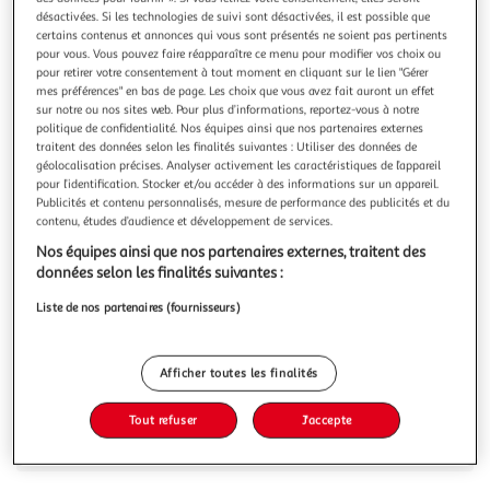
Illustration
Illustration
désactivées. Si les technologies de suivi sont désactivées, il est possible que
précédente
suivante
certains contenus et annonces qui vous sont présentés ne soient pas pertinents
pour vous. Vous pouvez faire réapparaître ce menu pour modifier vos choix ou
pour retirer votre consentement à tout moment en cliquant sur le lien "Gérer
mes préférences" en bas de page. Les choix que vous avez fait auront un effet
VIDAXL
sur notre ou nos sites web. Pour plus d’informations, reportez-vous à notre
politique de confidentialité. Nos équipes ainsi que nos partenaires externes
Corde 100 % en sisal 6 mm 500 m
traitent des données selon les finalités suivantes : Utiliser des données de
Cette corde en sisal est tres populaire dans divers
géolocalisation précises. Analyser activement les caractéristiques de l’appareil
domaines grace a son application universelle. Elle est
pour l’identification. Stocker et/ou accéder à des informations sur un appareil.
ideale non seulement pour une utilisation dans
En savoir +
Publicités et contenu personnalisés, mesure de performance des publicités et du
l'agriculture et l'expedition, mais aussi a des fins privees
contenu, études d’audience et développement de services.
Vous voulez connaître le prix de ce produit ?
autour de la maison et du jardin, par exemple en tant que
Nos équipes ainsi que nos partenaires externes, traitent des
main courante de plate-form
données selon les finalités suivantes :
Afficher le prix
Liste de nos partenaires (fournisseurs)
Afficher toutes les finalités
Description
Tout refuser
J'accepte
Caractéristiques