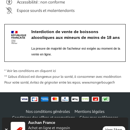
Accessibilité : non conforme
Espace sourds et malentendants
Interdiction de vente de boissons
alcooliques aux mineurs de moins de 18 ans
La preuve de majorité de l'acheteur est exigée au moment de la
vente en ligne.
* Voir les conditions
en cliquant ici
** L’abus d’alcool est dangereux pour la santé, à consommer avec modération
Pour votre santé, évitez de grignoter entre les repas.
www.mangerbouger.fr
Nos conditions générales
Mentions légales
Conditions des offres et promotions
Gérer mes préférences
Auchan France
Politique de confidentialité
Informations légales marketplace
Achat en ligne et magasin
Vers l'App