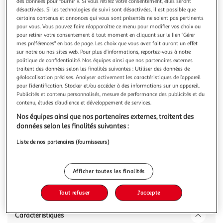
Illustration
Illustration
des données pour fournir ». Si vous retirez votre consentement, elles seront
désactivées. Si les technologies de suivi sont désactivées, il est possible que
précédente
suivante
certains contenus et annonces qui vous sont présentés ne soient pas pertinents
pour vous. Vous pouvez faire réapparaître ce menu pour modifier vos choix ou
pour retirer votre consentement à tout moment en cliquant sur le lien "Gérer
mes préférences" en bas de page. Les choix que vous avez fait auront un effet
VIDAXL
sur notre ou nos sites web. Pour plus d’informations, reportez-vous à notre
Cloison de separation 5 panneaux Noir 200 x 170 x 4
politique de confidentialité. Nos équipes ainsi que nos partenaires externes
traitent des données selon les finalités suivantes : Utiliser des données de
cm Tissu
géolocalisation précises. Analyser activement les caractéristiques de l’appareil
Cette cloison de separation autoportante et elegante a 5
pour l’identification. Stocker et/ou accéder à des informations sur un appareil.
panneaux peut etre utilisee pour la decoration ou comme
Publicités et contenu personnalisés, mesure de performance des publicités et du
cloison de separation. Elle est parfaite a placer dans la
En savoir +
contenu, études d’audience et développement de services.
chambre a coucher pour creer un dressing separe et prive
Nos équipes ainsi que nos partenaires externes, traitent des
Vous voulez connaître le prix de ce produit ?
ou pour separer une partie d'une piece. De plus, compose
données selon les finalités suivantes :
d'un cadre en b
Afficher le prix
Liste de nos partenaires (fournisseurs)
Afficher toutes les finalités
Description
Tout refuser
J'accepte
Caractéristiques