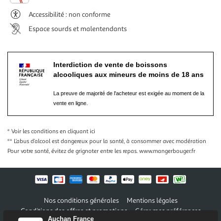
Accessibilité : non conforme
Espace sourds et malentendants
Interdiction de vente de boissons
alcooliques aux mineurs de moins de 18 ans
La preuve de majorité de l'acheteur est exigée au moment de la
vente en ligne.
* Voir les conditions
en cliquant ici
** L’abus d’alcool est dangereux pour la santé, à consommer avec modération
Pour votre santé, évitez de grignoter entre les repas.
www.mangerbouger.fr
Nos conditions générales
Mentions légales
Conditions des offres et promotions
Gérer mes préférences
Auchan France