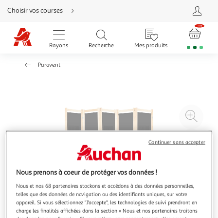
Aller
Choisir vos courses
directement
au
contenu
Aller
directement
Rayons
Recherche
Mes produits
à
la
recherche
Paravent
Aller
directement
à
la
navigation
Aller
directement
à
Agr
la
rubrique
l'il
besoin
d'aide
à
Réd
Continuer sans accepter
20
l'il
à
Par
Nous prenons à coeur de protéger vos données !
100
le
%
pro
Nous et nos 68 partenaires stockons et accédons à des données personnelles,
telles que des données de navigation ou des identifiants uniques, sur votre
appareil. Si vous sélectionnez "J'accepte", les technologies de suivi prendront en
charge les finalités affichées dans la section « Nous et nos partenaires traitons