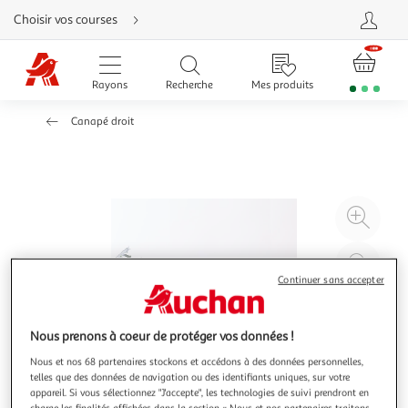
Aller
Choisir vos courses
directement
au
contenu
Aller
directement
Rayons
Recherche
Mes produits
à
la
recherche
Canapé droit
Aller
directement
à
la
navigation
Aller
directement
à
Agr
la
rubrique
l'il
besoin
d'aide
à
Réd
20
l'il
Continuer sans accepter
à
Par
100
le
Nous prenons à coeur de protéger vos données !
%
pro
Nous et nos 68 partenaires stockons et accédons à des données personnelles,
telles que des données de navigation ou des identifiants uniques, sur votre
appareil. Si vous sélectionnez "J'accepte", les technologies de suivi prendront en