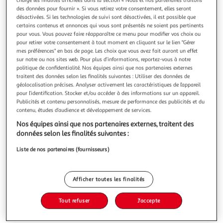
Illustration
Illustration
charge les finalités affichées dans la section « Nous et nos partenaires traitons
des données pour fournir ». Si vous retirez votre consentement, elles seront
précédente
suivante
désactivées. Si les technologies de suivi sont désactivées, il est possible que
certains contenus et annonces qui vous sont présentés ne soient pas pertinents
pour vous. Vous pouvez faire réapparaître ce menu pour modifier vos choix ou
pour retirer votre consentement à tout moment en cliquant sur le lien "Gérer
VIDAXL
mes préférences" en bas de page. Les choix que vous avez fait auront un effet
Canape a 2 places Tissu Noir
sur notre ou nos sites web. Pour plus d’informations, reportez-vous à notre
politique de confidentialité. Nos équipes ainsi que nos partenaires externes
Cet elegant canape 2 places sera un excellent ajout a votre
traitent des données selon les finalités suivantes : Utiliser des données de
espace de vie. Cadre robuste : le cadre en bois solide
géolocalisation précises. Analyser activement les caractéristiques de l’appareil
contribue a la robustesse de la construction et les pieds en
En savoir +
pour l’identification. Stocker et/ou accéder à des informations sur un appareil.
fer ajoutent une durabilite supplementaire au canape.
Publicités et contenu personnalisés, mesure de performance des publicités et du
Vous voulez connaître le prix de ce produit ?
Experience d'assise confortable : le canape dispose d'un
contenu, études d’audience et développement de services.
large espace
Nos équipes ainsi que nos partenaires externes, traitent des
Afficher le prix
données selon les finalités suivantes :
Liste de nos partenaires (fournisseurs)
Description
Afficher toutes les finalités
Tout refuser
J'accepte
Caractéristiques