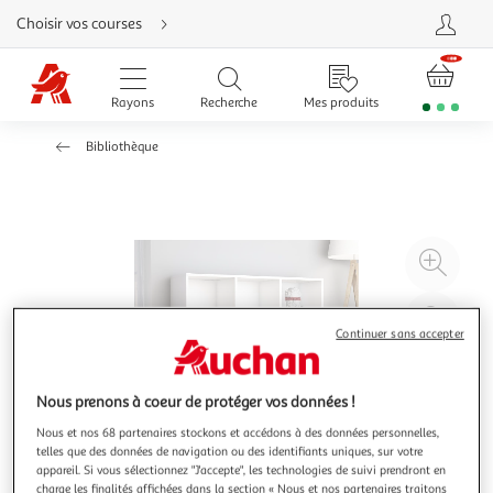
Aller
Choisir vos courses
directement
au
contenu
Aller
directement
Rayons
Recherche
Mes produits
à
la
recherche
Bibliothèque
Aller
directement
à
la
navigation
Aller
directement
à
Agr
la
rubrique
l'il
besoin
d'aide
à
Réd
Continuer sans accepter
20
l'il
à
Par
100
le
Nous prenons à coeur de protéger vos données !
%
pro
Nous et nos 68 partenaires stockons et accédons à des données personnelles,
telles que des données de navigation ou des identifiants uniques, sur votre
appareil. Si vous sélectionnez "J'accepte", les technologies de suivi prendront en
charge les finalités affichées dans la section « Nous et nos partenaires traitons