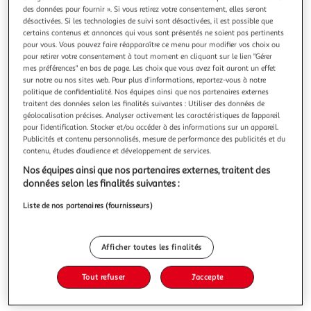
Illustration
Illustration
des données pour fournir ». Si vous retirez votre consentement, elles seront
précédente
suivante
désactivées. Si les technologies de suivi sont désactivées, il est possible que
certains contenus et annonces qui vous sont présentés ne soient pas pertinents
pour vous. Vous pouvez faire réapparaître ce menu pour modifier vos choix ou
pour retirer votre consentement à tout moment en cliquant sur le lien "Gérer
VIDAXL
mes préférences" en bas de page. Les choix que vous avez fait auront un effet
sur notre ou nos sites web. Pour plus d’informations, reportez-vous à notre
Bibliotheque Blanc 98x30x98 cm Bois d'ingenierie
politique de confidentialité. Nos équipes ainsi que nos partenaires externes
Avec un design elegant et beau, cette bibliotheque ajoutera
traitent des données selon les finalités suivantes : Utiliser des données de
une touche decorative et pratique a votre decoration.
géolocalisation précises. Analyser activement les caractéristiques de l’appareil
L'armoire est en bois d'ingenierie de qualite, ce qui garantit
En savoir +
pour l’identification. Stocker et/ou accéder à des informations sur un appareil.
sa robustesse et sa durabilite. Conçue avec 7 cubes ouverts
Publicités et contenu personnalisés, mesure de performance des publicités et du
Vous voulez connaître le prix de ce produit ?
et 2 portes, l'armoire a livres offre un grand espace de
contenu, études d’audience et développement de services.
rangem
Nos équipes ainsi que nos partenaires externes, traitent des
Afficher le prix
données selon les finalités suivantes :
Liste de nos partenaires (fournisseurs)
Description
Afficher toutes les finalités
Tout refuser
J'accepte
Caractéristiques