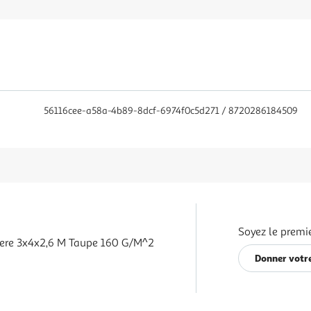
56116cee-a58a-4b89-8dcf-6974f0c5d271 / 8720286184509
Soyez le premie
ere 3x4x2,6 M Taupe 160 G/m^2
Donner votre