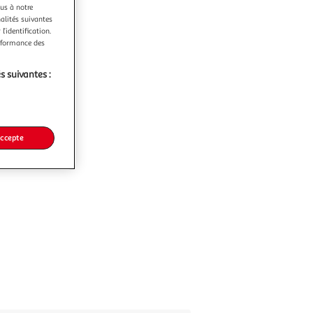
ous à notre
nalités suivantes
l’identification.
erformance des
s suivantes :
accepte