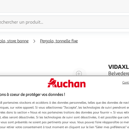
ola, store banne
Pergola, tonnelle fixe
VIDAX
Agrandir
Belveder
Ce belvede
l'illustration
Cont
famille et
à
Réduire
fetes d'an
En savoir 
200%
l'illustration
ns à coeur de protéger vos données !
exterieur.
qui le ren
à
Partager
8 partenaires stockons et accédons à des données personnelles, telles que des données de nav
niques, sur votre appareil. Si vous sélectionnez "J'accepte", les technologies de suivi prendront e
100
le
chées dans la section « Nous et nos partenaires traitons des données pour fournir ». Si vous retir
%
produit
 elles seront désactivées. Si les technologies de suivi sont désactivées, il est possible que cer
vous sont présentés ne soient pas pertinents pour vous. Vous pouvez faire réapparaître ce me
pour retirer votre consentement à tout moment en cliquant sur le lien "Gérer mes préférences" 