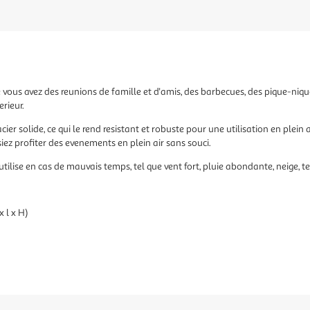
 vous avez des reunions de famille et d'amis, des barbecues, des pique-niques
rieur.
er solide, ce qui le rend resistant et robuste pour une utilisation en plein ai
ssiez profiter des evenements en plein air sans souci.
tilise en cas de mauvais temps, tel que vent fort, pluie abondante, neige, t
x l x H)
2