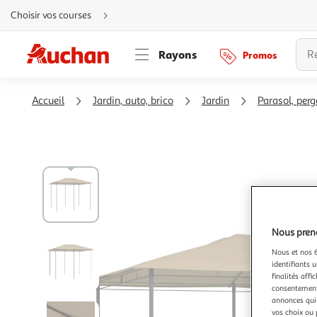
Aller
Choisir vos courses
directement
au
contenu
Aller
Rayons
Promos
directement
à
la
recherche
Aller
Accueil
Jardin, auto, brico
Jardin
Parasol, perg
directement
à
la
navigation
Aller
directement
à
la
rubrique
besoin
d'aide
Nous preno
Nous et nos 6
identifiants u
finalités affi
consentement,
annonces qui 
vos choix ou 