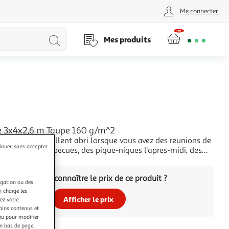
Me connecter
Lancer
Mes produits
la
recherche
L
e 3x4x2,6 m Taupe 160 g/m^2
re offre un excellent abri lorsque vous avez des reunions de
inuer sans accepter
 d'amis, des barbecues, des pique-niques l'apres-midi, des
niversaire et d'autres evenements dans votre espace
+
 Cet auvent est dote d'une construction en acier solide, ce
Vous voulez connaître le prix de ce produit ?
d resistant et rob
igation ou des
n charge les
Afficher le prix
ez votre
tains contenus et
nu pour modifier
en bas de page.