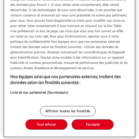
Illustration
Illustration
des données pour fournir ». Si vous retirez votre consentement, elles seront
précédente
suivante
désactivées. Si les technologies de suivi sont désactivées, il est possible que
certains contenus et annonces qui vous sont présentés ne soient pas pertinents
pour vous. Vous pouvez faire réapparaître ce menu pour modifier vos choix ou
pour retirer votre consentement à tout moment en cliquant sur le lien "Gérer
VIDAXL
mes préférences" en bas de page. Les choix que vous avez fait auront un effet
sur notre ou nos sites web. Pour plus d’informations, reportez-vous à notre
Armoire suspendue Gris beton 69,5x34x90 cm Bois
politique de confidentialité. Nos équipes ainsi que nos partenaires externes
d'ingenierie
traitent des données selon les finalités suivantes : Utiliser des données de
Cette armoire suspendue est destinee a optimiser l'espace
géolocalisation précises. Analyser activement les caractéristiques de l’appareil
mural et a decorer votre maison ! Materiau robuste : le bois
pour l’identification. Stocker et/ou accéder à des informations sur un appareil.
d'ingenierie est d'une qualite exceptionnelle avec une
En savoir +
Publicités et contenu personnalisés, mesure de performance des publicités et du
surface lisse et presente egalement resistance, stabilite et
contenu, études d’audience et développement de services.
Vous voulez connaître le prix de ce produit ?
resistance a l'humidite.Grand espace de rangement :
Nos équipes ainsi que nos partenaires externes, traitent des
l'armoire de
données selon les finalités suivantes :
Afficher le prix
Liste de nos partenaires (fournisseurs)
Afficher toutes les finalités
Description
Tout refuser
J'accepte
Caractéristiques