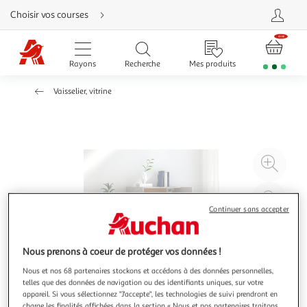
Aller
Choisir vos courses
directement
au
contenu
Aller
directement
Rayons
Recherche
Mes produits
à
la
recherche
Vaisselier, vitrine
Aller
directement
à
la
navigation
Aller
directement
à
Agr
la
rubrique
l'il
besoin
d'aide
à
Réd
20
l'il
Continuer sans accepter
à
Par
100
le
Nous prenons à coeur de protéger vos données !
%
pro
Nous et nos 68 partenaires stockons et accédons à des données personnelles,
telles que des données de navigation ou des identifiants uniques, sur votre
appareil. Si vous sélectionnez "J'accepte", les technologies de suivi prendront en
charge les finalités affichées dans la section « Nous et nos partenaires traitons