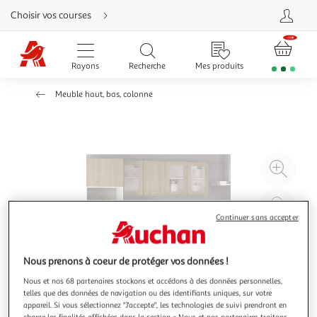
Aller
Choisir vos courses
directement
au
contenu
Aller
directement
Rayons
Recherche
Mes produits
à
la
recherche
Meuble haut, bas, colonne
Aller
directement
à
la
navigation
Aller
directement
à
Agr
la
rubrique
l'il
besoin
d'aide
à
Réd
20
l'il
Continuer sans accepter
à
Par
100
le
Nous prenons à coeur de protéger vos données !
%
pro
Nous et nos 68 partenaires stockons et accédons à des données personnelles,
telles que des données de navigation ou des identifiants uniques, sur votre
appareil. Si vous sélectionnez "J'accepte", les technologies de suivi prendront en
charge les finalités affichées dans la section « Nous et nos partenaires traitons