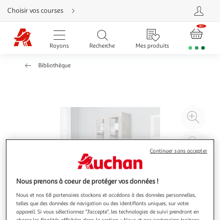
Aller
Choisir vos courses
directement
au
contenu
Aller
directement
Rayons
Recherche
Mes produits
à
la
recherche
Bibliothèque
Aller
directement
à
la
navigation
Aller
directement
à
Agr
la
rubrique
l'il
besoin
d'aide
à
Réd
20
l'il
Continuer sans accepter
à
Par
100
le
Nous prenons à coeur de protéger vos données !
%
pro
Nous et nos 68 partenaires stockons et accédons à des données personnelles,
telles que des données de navigation ou des identifiants uniques, sur votre
appareil. Si vous sélectionnez "J'accepte", les technologies de suivi prendront en
charge les finalités affichées dans la section « Nous et nos partenaires traitons