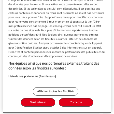
Illustration
Illustration
des données pour fournir ». Si vous retirez votre consentement, elles seront
précédente
suivante
désactivées. Si les technologies de suivi sont désactivées, il est possible que
certains contenus et annonces qui vous sont présentés ne soient pas pertinents
pour vous. Vous pouvez faire réapparaître ce menu pour modifier vos choix ou
pour retirer votre consentement à tout moment en cliquant sur le lien "Gérer
VIDAXL
mes préférences" en bas de page. Les choix que vous avez fait auront un effet
Armoire a vitrine Gris beton 82,5x30,5x185,5 cm Bois
sur notre ou nos sites web. Pour plus d’informations, reportez-vous à notre
politique de confidentialité. Nos équipes ainsi que nos partenaires externes
ingenierie
traitent des données selon les finalités suivantes : Utiliser des données de
Cette armoire a vitrine, au design epure et altique, se veut
géolocalisation précises. Analyser activement les caractéristiques de l’appareil
un supplement decoratif et pratique a votre decoration
pour l’identification. Stocker et/ou accéder à des informations sur un appareil.
interieure existante. L'armoire a vitrine est fabriquee en bois
En savoir +
Publicités et contenu personnalisés, mesure de performance des publicités et du
d'ingenierie de qualite, qui assure sa robustesse et sa
contenu, études d’audience et développement de services.
Vous voulez connaître le prix de ce produit ?
durabilite. Conçue avec 5 compartiments spacieux et 2
Nos équipes ainsi que nos partenaires externes, traitent des
portes, la
données selon les finalités suivantes :
Afficher le prix
Liste de nos partenaires (fournisseurs)
Afficher toutes les finalités
Description
Tout refuser
J'accepte
Caractéristiques