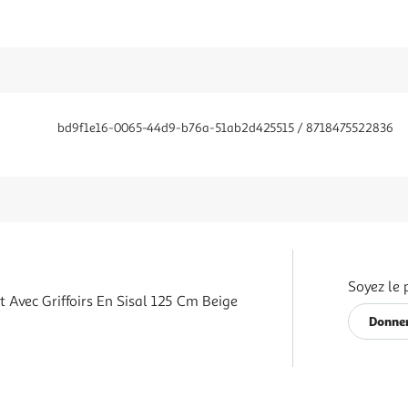
bd9f1e16-0065-44d9-b76a-51ab2d425515 / 8718475522836
Soyez le 
 Avec Griffoirs En Sisal 125 Cm Beige
Donner