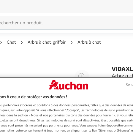
Chat
Arbre à chat, griffoir
Arbre à chat
VIDAX
Agrandir
Arbre a c
Offrez a v
l'illustration
Cont
rempli de 
à
Réduire
d'un cadre
En savoir 
200%
l'illustration
ns à coeur de protéger vos données !
retraite i
cacher et 
à
Partager
8 partenaires stockons et accédons à des données personnelles, telles que des données de nav
niques, sur votre appareil. Si vous sélectionnez "J'accepte", les technologies de suivi prendront e
100
le
chées dans la section « Nous et nos partenaires traitons des données pour fournir ». Si vous retir
%
produit
 elles seront désactivées. Si les technologies de suivi sont désactivées, il est possible que cer
vous sont présentés ne soient pas pertinents pour vous. Vous pouvez faire réapparaître ce me
pour retirer votre consentement à tout moment en cliquant sur le lien "Gérer mes préférences" 