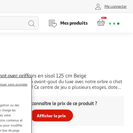
Me connecter
Lancer
Mes produits
la
recherche
L
hat avec griffoirs en sisal 125 cm Beige
os amis felins un avant-gout du luxe avec notre arbre a chat
inuer sans accepter
fonctionnalites ! Ce centre de jeu a plusieurs etages, dote
 solide recouvert d'une peluche douce et confortable, est la
+
deale ou vos chats puissent se gratter, grimper, se percher, se
Vous voulez connaître le prix de ce produit ?
se r
igation ou des
n charge les
Afficher le prix
ez votre
tains contenus et
nu pour modifier
en bas de page.