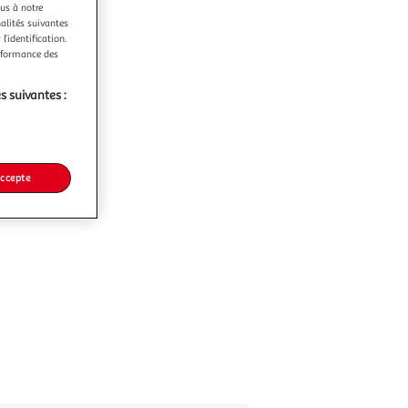
ous à notre
nalités suivantes
l’identification.
erformance des
s suivantes :
accepte