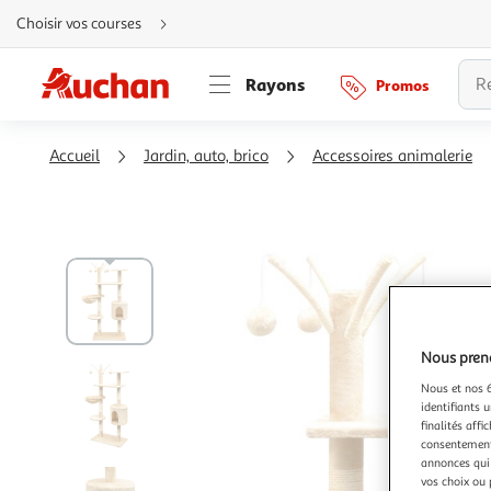
Aller
Choisir vos courses
directement
au
contenu
Aller
Rayons
Promos
directement
à
la
recherche
Aller
Accueil
Jardin, auto, brico
Accessoires animalerie
directement
à
la
navigation
Aller
directement
à
la
rubrique
besoin
d'aide
Nous preno
Nous et nos 6
identifiants u
finalités affi
consentement,
annonces qui 
vos choix ou 