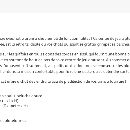
xe avec notre arbre a chat rempli de fonctionnalites ! Ce centre de jeu a pl
 est la retraite ideale ou vos chats puissent se gratter, grimper, se percher,
s sur les griffoirs enroules dans des cordes en sisal, qui fournit une bonne pr
ut en sautant de haut en bas dans ce centre de jeu amusant. Au sommet de l
ils s'amusent suffisamment, vos petits amis adoreront se reposer sur les pl
her dans la maison confortable pour faire une sieste, ou se detendre sur l
cet arbre a chat deviendra le lieu de predilection de vos amis a fourrure !
 en sisal + peluche douce
 (L x l x H)
m (Diametre x H)
s et plateformes