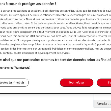
ns à coeur de protéger vos données !
8 partenaires stockons et accédons à des données personnelles, telles que des données de nav
Vendu p
niques, sur votre appareil. Si vous sélectionnez "J'accepte", les technologies de suivi prendront e
chées dans la section « Nous et nos partenaires traitons des données pour fournir ». Si vous retir
 elles seront désactivées. Si les technologies de suivi sont désactivées, il est possible que cer
vous sont présentés ne soient pas pertinents pour vous. Vous pouvez faire réapparaître ce me
pour retirer votre consentement à tout moment en cliquant sur le lien "Gérer mes préférences" 
 vous avez fait auront un effet sur notre ou nos sites web. Pour plus d’informations, reportez-v
confidentialité. Nos équipes ainsi que nos partenaires externes traitent des données selon les fi
Vendu p
 données de géolocalisation précises. Analyser activement les caractéristiques de l’appareil pour 
 accéder à des informations sur un appareil. Publicités et contenu personnalisés, mesure de p
 du contenu, études d’audience et développement de services.
s ainsi que nos partenaires externes, traitent des données selon les finalité
partenaires (fournisseurs)
Vendu p
toutes les finalités
Tout refuser
J'
Vendu p