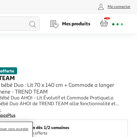
Me connecter
Lancer
Mes produits
la
recherche
 offerte
 TEAM
bébé Duo : Lit 70 x 140 cm + Commode a langer
Chene - TREND TEAM
ébé Duo AHOI - Lit Évolutif et Commode PratiqueLa
ébé Duo AHOI de TREND TEAM allie fonctionnalité et
 avec son lit évolutif 70 x 140 cm et sa commode à langer
+
Conçue en chêne, cette ensemble offre une solution
GpasPlus
pour aménager l'espace de votre enfant tout
Livraison dès 1/2 semaines
inuer sans accepter
Livraison offerte