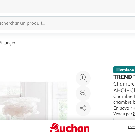
 langer
Livraison
Agrandir
TREND
l'illustration
Chambre 
AHOI - 
à
Réduire
Chambre B
200%
l'illustration
chambre b
à
Partager
esthétique
En savoir 
100
le
intégrée. 
Vendu par
complète 
%
produit
Cont