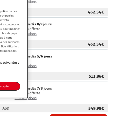
Plus d'options
462,54€
igation ou des
ar
GpasPlus
n charge les
ez votre
Livraison dès 8/9 jours
tains contenus et
Livraison offerte
nu pour modifier
en bas de page.
Plus d'options
ous à notre
nalités suivantes
462,54€
ar
M25
l’identification.
erformance des
Livraison dès 5/6 jours
4,99€
s suivantes :
Plus d'options
511,86€
ar
Multishop
accepte
Livraison dès 7/8 jours
Livraison offerte
Plus d'options
549,98€
ar
ASD