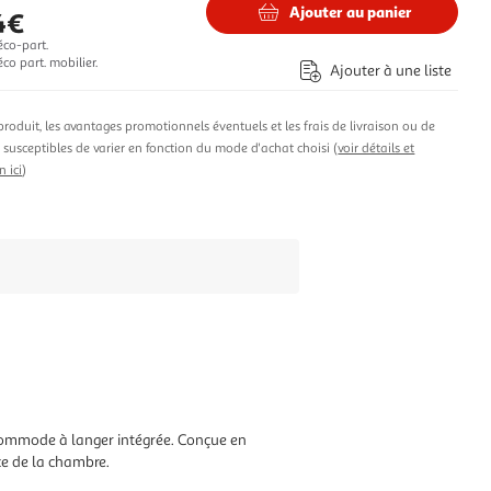
Ajouter au panier
4€
éco-part.
co part. mobilier.
Ajouter à une liste
produit, les avantages promotionnels éventuels et les frais de livraison ou de
t susceptibles de varier en fonction du mode d'achat choisi (
voir détails et
n ici
)
 commode à langer intégrée. Conçue en
ce de la chambre.