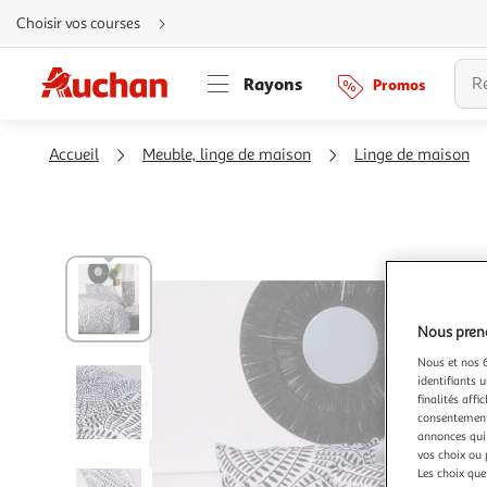
Aller
Choisir vos courses
directement
au
contenu
Aller
Rayons
Promos
directement
à
la
recherche
Aller
Accueil
Meuble, linge de maison
Linge de maison
directement
à
la
navigation
Aller
directement
à
la
rubrique
besoin
d'aide
Nous preno
Nous et nos 6
identifiants u
finalités affi
consentement,
annonces qui 
vos choix ou 
Les choix que