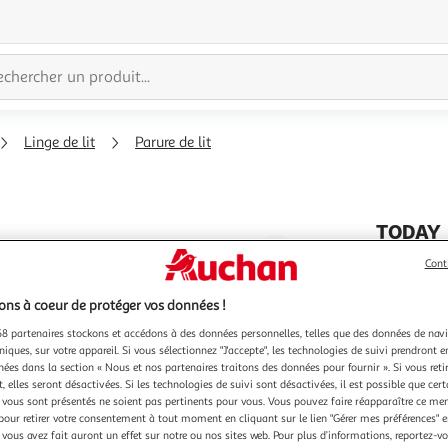
Linge de lit
Parure de lit
TODAY
Agrandir
Parure d
Cont
Noir et B
l'illustration
Parure de
à
Réduire
ns à coeur de protéger vos données !
et Blanc
200%
l'illustration
8 partenaires stockons et accédons à des données personnelles, telles que des données de nav
En savoir 
à
Partager
niques, sur votre appareil. Si vous sélectionnez "J'accepte", les technologies de suivi prendront e
chées dans la section « Nous et nos partenaires traitons des données pour fournir ». Si vous retir
100
le
 elles seront désactivées. Si les technologies de suivi sont désactivées, il est possible que cer
%
produit
vous sont présentés ne soient pas pertinents pour vous. Vous pouvez faire réapparaître ce me
pour retirer votre consentement à tout moment en cliquant sur le lien "Gérer mes préférences" 
 vous avez fait auront un effet sur notre ou nos sites web. Pour plus d’informations, reportez-v