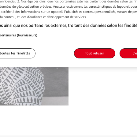
confidentialité. Nos équipes ainsi que nos partenaires externes traitent des données selon les fi
 données de géolocalisation précises. Analyser activement les caractéristiques de l’appareil pour 
 accéder à des informations sur un appareil. Publicités et contenu personnalisés, mesure de p
 du contenu, études d’audience et développement de services.
s ainsi que nos partenaires externes, traitent des données selon les finalité
partenaires (fournisseurs)
toutes les finalités
Tout refuser
J'