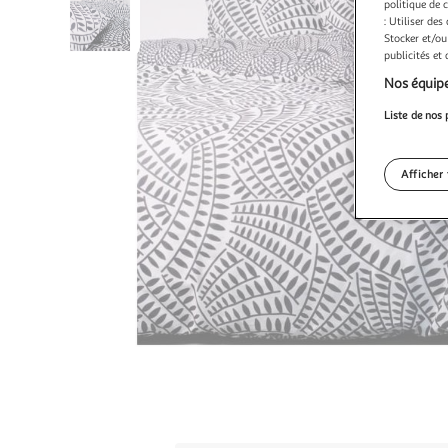
politique de 
: Utiliser des
Stocker et/ou
publicités et
Nos équipe
Liste de nos 
Afficher 