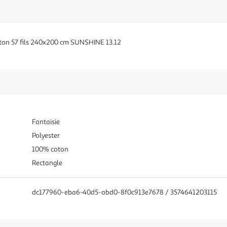
oton 57 fils 240x200 cm SUNSHINE 13.12
Fantaisie
Polyester
100% coton
Rectangle
dc177960-eba6-40d5-abd0-8f0c913e7678 / 3574641203115