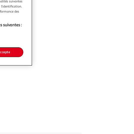
nalités suivantes
l’identification.
erformance des
s suivantes :
accepte