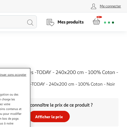
Me connecter
Lancer
Mes produits
la
recherche
e lit 2 personnes -TODAY - 240x200 cm - 100% Coton -
inuer sans accepter
lanc
 lit 2 personnes -TODAY - 240x200 cm - 100% Coton - Noir
igation ou des
+
n charge les
ez votre
Vous voulez connaître le prix de ce produit ?
tains contenus et
nu pour modifier
Afficher le prix
en bas de page.
ous à notre