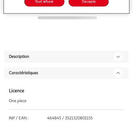
Tout refuser
J'accepte
Description
Caractéristiques
Licence
One piece
Réf / EAN :
464845 / 3521320801155