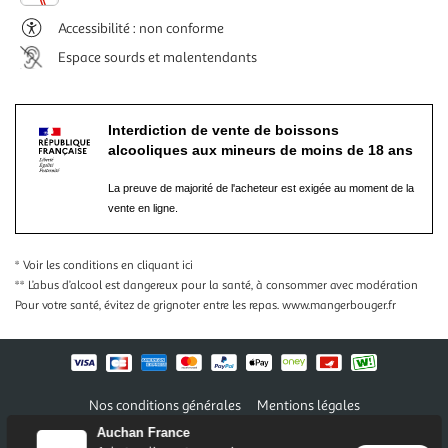
Accessibilité : non conforme
Espace sourds et malentendants
Interdiction de vente de boissons
alcooliques aux mineurs de moins de 18 ans
La preuve de majorité de l'acheteur est exigée au moment de la
vente en ligne.
* Voir les conditions
en cliquant ici
** L’abus d’alcool est dangereux pour la santé, à consommer avec modération
Pour votre santé, évitez de grignoter entre les repas.
www.mangerbouger.fr
Nos conditions générales
Mentions légales
Conditions des offres et promotions
Gérer mes préférences
Auchan France
Politique de confidentialité
Informations légales marketplace