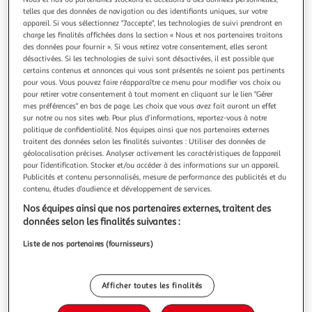
Illustration
Illustration
telles que des données de navigation ou des identifiants uniques, sur votre
précédente
suivante
appareil. Si vous sélectionnez "J'accepte", les technologies de suivi prendront en
charge les finalités affichées dans la section « Nous et nos partenaires traitons
des données pour fournir ». Si vous retirez votre consentement, elles seront
désactivées. Si les technologies de suivi sont désactivées, il est possible que
Tirelire Zoro One Piece
certains contenus et annonces qui vous sont présentés ne soient pas pertinents
Ne manquez pas les nouvelles tirelires Plastoy dédiées aux
pour vous. Vous pouvez faire réapparaître ce menu pour modifier vos choix ou
personnages de la série manga japonaise ONE PIECE !
pour retirer votre consentement à tout moment en cliquant sur le lien "Gérer
mes préférences" en bas de page. Les choix que vous avez fait auront un effet
Retrouvez ici le personnage Zoro.
En savoir +
sur notre ou nos sites web. Pour plus d’informations, reportez-vous à notre
Garantie légale: 2 ans (
voir CGV
)
politique de confidentialité. Nos équipes ainsi que nos partenaires externes
traitent des données selon les finalités suivantes : Utiliser des données de
Auchan
Vendu par
géolocalisation précises. Analyser activement les caractéristiques de l’appareil
pour l’identification. Stocker et/ou accéder à des informations sur un appareil.
Livr. ou retrait dès 1/2 jours
Publicités et contenu personnalisés, mesure de performance des publicités et du
A partir de 3,00€ - Retrait offert dès 35€
contenu, études d’audience et développement de services.
Plus d'options
Nos équipes ainsi que nos partenaires externes, traitent des
données selon les finalités suivantes :
24,99€
Bientôt dispo !
Liste de nos partenaires (fournisseurs)
24,99€ / pce
Afficher toutes les finalités