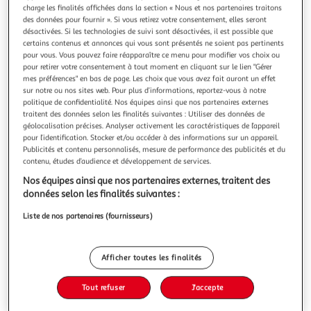
charge les finalités affichées dans la section « Nous et nos partenaires traitons
des données pour fournir ». Si vous retirez votre consentement, elles seront
désactivées. Si les technologies de suivi sont désactivées, il est possible que
certains contenus et annonces qui vous sont présentés ne soient pas pertinents
pour vous. Vous pouvez faire réapparaître ce menu pour modifier vos choix ou
THERAPEUTIQUES MEDICAMENTEUSES ET NON-
pour retirer votre consentement à tout moment en cliquant sur le lien "Gérer
mes préférences" en bas de page. Les choix que vous avez fait auront un effet
MEDICAMENTEUSES. PROGRAMME R2C, 2E EDITION,
sur notre ou nos sites web. Pour plus d’informations, reportez-vous à notre
Gavoille Antoine
politique de confidentialité. Nos équipes ainsi que nos partenaires externes
Auteur : Gavoille AntoineEditeur : S. EDITIONSDate de
traitent des données selon les finalités suivantes : Utiliser des données de
parution : 13/06/2025Nombre de pages : 80Dimensions :
géolocalisation précises. Analyser activement les caractéristiques de l’appareil
29.5 x 20.9 x 0.6
pour l’identification. Stocker et/ou accéder à des informations sur un appareil.
En savoir +
Publicités et contenu personnalisés, mesure de performance des publicités et du
contenu, études d’audience et développement de services.
Vous voulez connaître le prix de ce produit ?
Nos équipes ainsi que nos partenaires externes, traitent des
Afficher le prix
données selon les finalités suivantes :
Liste de nos partenaires (fournisseurs)
Afficher toutes les finalités
Description
Tout refuser
J'accepte
Caractéristiques