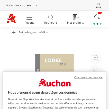
Aller
Choisir vos courses
directement
au
contenu
Aller
directement
Rayons
Recherche
Mes produits
à
la
recherche
Médecine, paramédical
Aller
directement
à
la
navigation
Aller
directement
à
Agr
la
rubrique
l'il
besoin
d'aide
à
Réd
20
l'il
Continuer sans accepter
à
Par
100
le
Nous prenons à coeur de protéger vos données !
%
pro
Nous et nos 68 partenaires stockons et accédons à des données personnelles,
telles que des données de navigation ou des identifiants uniques, sur votre
appareil. Si vous sélectionnez "J'accepte", les technologies de suivi prendront en