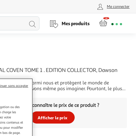
Me connecter
Lancer
Mes produits
la
recherche
AL COVEN TOME 1 . EDITION COLLECTOR, Dawson
ères se cachent parmi nous et protègent le monde de
inuer sans accepter
ue nous ne pouvons même pas imaginer. Pourtant, le plus
l vient de leur propre cercle. On murmure qu'une prophétie
+
 la communauté à genoux, et Niamh, Ciara, Helena, Leonie
Vous voulez connaître le prix de ce produit ?
mies depuis l'enfance et puis
igation ou des
n charge les
ez votre
Afficher le prix
tains contenus et
nu pour modifier
en bas de page.