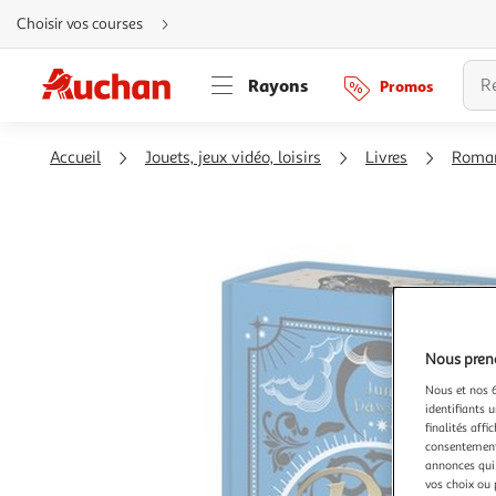
Aller
Choisir vos courses
directement
au
contenu
Aller
Rayons
Promos
directement
à
la
recherche
Aller
Accueil
Jouets, jeux vidéo, loisirs
Livres
Roma
directement
à
la
navigation
Aller
directement
à
la
rubrique
besoin
d'aide
Nous preno
Nous et nos 6
identifiants u
finalités affi
consentement,
annonces qui 
vos choix ou 