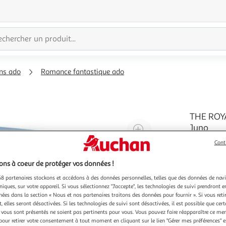
ns ado
Romance fantastique ado
THE ROY
Agrandir
Juno
Les sorci
l'illustration
Cont
dangers q
à
Réduire
grand péri
En savoir 
ns à coeur de protéger vos données !
200%
l'illustration
va mettre
et Elle, a
à
Partager
8 partenaires stockons et accédons à des données personnelles, telles que des données de nav
niques, sur votre appareil. Si vous sélectionnez "J'accepte", les technologies de suivi prendront e
100
le
chées dans la section « Nous et nos partenaires traitons des données pour fournir ». Si vous retir
%
produit
 elles seront désactivées. Si les technologies de suivi sont désactivées, il est possible que cer
vous sont présentés ne soient pas pertinents pour vous. Vous pouvez faire réapparaître ce me
pour retirer votre consentement à tout moment en cliquant sur le lien "Gérer mes préférences" 