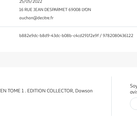
25/05/2022
16 RUE JEAN DESPARMET 69008 LYON
auchan@decitre.fr
b882e9dc-b8d9-43dc-b08b-c4cd291f2e9f / 9782080436122
Soy
EN TOME 1 . EDITION COLLECTOR, Dawson
avi