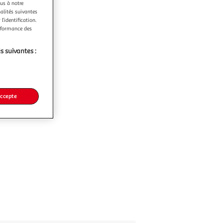
ous à notre
nalités suivantes
l’identification.
erformance des
s suivantes :
accepte