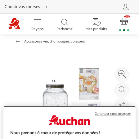
Aller
Choisir vos courses
directement
au
contenu
Aller
directement
Rayons
Recherche
Mes produits
à
la
recherche
Accessoires vin, champagne, boissons
Aller
directement
à
la
navigation
Aller
directement
à
Agr
la
rubrique
l'il
besoin
d'aide
à
Réd
20
l'il
à
Par
100
le
Continuer sans accepter
%
pro
Nous prenons à coeur de protéger vos données !