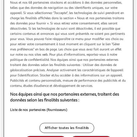
Illustration
Illustration
Nous et nos 68 partenaires stockons et accédons à des données personnelles,
précédente
suivante
telles que des données de navigation ou des identifiants uniques, sur votre
appareil. Si vous sélectionnez "J'accepte", les technologies de suivi prendront en
charge les finalités affichées dans la section « Nous et nos partenaires traitons
des données pour fournir ». Si vous retirez votre consentement, elles seront
désactivées. Si les technologies de suivi sont désactivées, il est possible que
THE HOME DECO FACTORY
certains contenus et annonces qui vous sont présentés ne soient pas pertinents
Fontaine à boisson a boisson verre 4L
pour vous. Vous pouvez faire réapparaître ce menu pour modifier vos choix ou
Caracteristique ProduitFontaine à boisson
pour retirer votre consentement à tout moment en cliquant sur le lien "Gérer
ConditionnementLot de 6 DescriptionFontaine à boisson
mes préférences" en bas de page. Les choix que vous avez fait auront un effet
UtilisationCOCKTAIL - BIERE ET JUS MatièreVerre
sur notre ou nos sites web. Pour plus d’informations, reportez-vous à notre
En savoir +
politique de confidentialité. Nos équipes ainsi que nos partenaires externes
ColorisTransparent Compatible avecBoisson
Vendu par
Paris Prix
traitent des données selon les finalités suivantes : Utiliser des données de
Compositionsans Bisphénol A Capacité4 L Compatible
géolocalisation précises. Analyser activement les caractéristiques de l’appareil
lave-vaisselleOui Services inclus Fabriqué enChine D
Livr. ou retrait dès 3/4 jours
pour l’identification. Stocker et/ou accéder à des informations sur un appareil.
A partir de 7,99€
Publicités et contenu personnalisés, mesure de performance des publicités et du
Plus d'options
contenu, études d’audience et développement de services.
Nos équipes ainsi que nos partenaires externes, traitent des
15,99€
20,99€
Vendu par
Paris Prix
données selon les finalités suivantes :
Liste de nos partenaires (fournisseurs)
Livraison dès 1/2 semaines
Livraison offerte
Plus d'options
Afficher toutes les finalités
34,18€
Vendu par
ASD