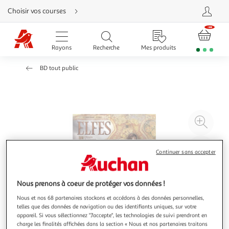
Aller
Choisir vos courses
directement
au
contenu
Aller
directement
Rayons
Recherche
Mes produits
à
la
recherche
BD tout public
Aller
directement
à
la
navigation
Aller
directement
à
Agr
la
rubrique
l'il
besoin
d'aide
à
Réd
Continuer sans accepter
20
l'il
à
Par
100
le
Nous prenons à coeur de protéger vos données !
%
pro
Nous et nos 68 partenaires stockons et accédons à des données personnelles,
telles que des données de navigation ou des identifiants uniques, sur votre
appareil. Si vous sélectionnez "J'accepte", les technologies de suivi prendront en
charge les finalités affichées dans la section « Nous et nos partenaires traitons