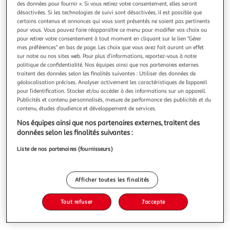
des données pour fournir ». Si vous retirez votre consentement, elles seront
désactivées. Si les technologies de suivi sont désactivées, il est possible que
certains contenus et annonces qui vous sont présentés ne soient pas pertinents
pour vous. Vous pouvez faire réapparaître ce menu pour modifier vos choix ou
pour retirer votre consentement à tout moment en cliquant sur le lien "Gérer
mes préférences" en bas de page. Les choix que vous avez fait auront un effet
TERRES D'ARRAN : ELFES TOME 19 : L'ERMITE DE
sur notre ou nos sites web. Pour plus d’informations, reportez-vous à notre
L'OURANN, Corbeyran Eric
politique de confidentialité. Nos équipes ainsi que nos partenaires externes
Enfin, les origines dévoilées du peuple le plus opprimé du
traitent des données selon les finalités suivantes : Utiliser des données de
monde d'Arran : les semi elfes ! Galamnon et Baaldw'yn,
géolocalisation précises. Analyser activement les caractéristiques de l’appareil
deux elfes blancs, enquêtent sur la mort de la vieille
En savoir +
pour l’identification. Stocker et/ou accéder à des informations sur un appareil.
ermiteMoorw'yn, avec l'aide de sa petite fille, Cleriis, la
Publicités et contenu personnalisés, mesure de performance des publicités et du
Vous voulez connaître le prix de ce produit ?
contenu, études d’audience et développement de services.
pêcheuse de koralis. Mais une fois arrivés sur Ekrin, petite
île perdu
Nos équipes ainsi que nos partenaires externes, traitent des
Afficher le prix
données selon les finalités suivantes :
Liste de nos partenaires (fournisseurs)
Afficher toutes les finalités
Description
Tout refuser
J'accepte
Caractéristiques