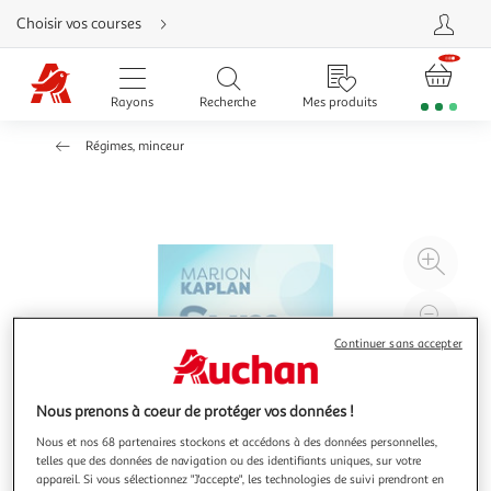
Aller
Choisir vos courses
directement
au
contenu
Aller
directement
Rayons
Recherche
Mes produits
à
la
recherche
Régimes, minceur
Aller
directement
à
la
navigation
Aller
directement
à
Agr
la
rubrique
l'il
besoin
d'aide
à
Réd
20
l'il
Continuer sans accepter
à
Par
100
le
Nous prenons à coeur de protéger vos données !
%
pro
Nous et nos 68 partenaires stockons et accédons à des données personnelles,
telles que des données de navigation ou des identifiants uniques, sur votre
appareil. Si vous sélectionnez "J'accepte", les technologies de suivi prendront en