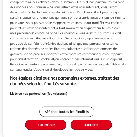
charge les finalités affichées dans la section « Nous et nos partenaires traitons
des données pour fournir ». Si vous retirez votre consentement, elles seront
désactivées. Si les technologies de suivi sont désactivées, il est possible que
certains contenus et annonces qui vous sont présentés ne soient pas pertinents
pour vous. Vous pouvez faire réapparaître ce menu pour modifier vos choix ou
pour retirer votre consentement à tout moment en cliquant sur le lien "Gérer
SYMBIOTIQUE, Kaplan Marion
mes préférences" en bas de page. Les choix que vous avez fait auront un effet
Symbiotique repose sur une idée puissante : pour une santé
sur notre ou nos sites web. Pour plus d’informations, reportez-vous à notre
totale, notre alimentation doit favoriser une coopération
politique de confidentialité. Nos équipes ainsi que nos partenaires externes
harmonieuse entre notre corps et les microbiotes qu'il
En savoir +
traitent des données selon les finalités suivantes : Utiliser des données de
abrite. C'est le secret pour un corps qui joue juste , une
géolocalisation précises. Analyser activement les caractéristiques de l’appareil
Vous voulez connaître le prix de ce produit ?
symphonie de bien-être où chaque organe fonctionne en
pour l’identification. Stocker et/ou accéder à des informations sur un appareil.
Publicités et contenu personnalisés, mesure de performance des publicités et du
parfaite harmo
contenu, études d’audience et développement de services.
Afficher le prix
Nos équipes ainsi que nos partenaires externes, traitent des
données selon les finalités suivantes :
Liste de nos partenaires (fournisseurs)
Description
Afficher toutes les finalités
Caractéristiques
Tout refuser
J'accepte