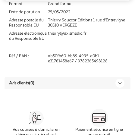
Format
Grand format
Date de parution
25/05/2022
Adresse postale du
Thierry Souccar Editions 1 rue d'Entrevigne
Responsable EU
30310 VERGEZE
Adresse électronique
thierry@axismedia.fr
du Responsable EU
Réf / EAN :
ab50fb60-bb89-4995-a0b1-
e31761458e67 / 9782365498128
Avis clients
(0)
Vos courses à domicile, en
Paiement sécurisé en ligne
drive ou click & collect
ou au retrait