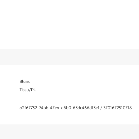
Blanc
Tissu/PU
a2f67752-74bb-47ea-a6b0-65dc466df5ef / 3701672510718