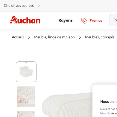
Aller
Choisir vos courses
directement
au
contenu
Aller
Rayons
Promos
directement
à
la
recherche
Aller
Accueil
Meuble, linge de maison
Meubles, canapés
directement
à
la
navigation
Aller
directement
à
la
rubrique
besoin
d'aide
Nous preno
Nous et nos 6
identifiants u