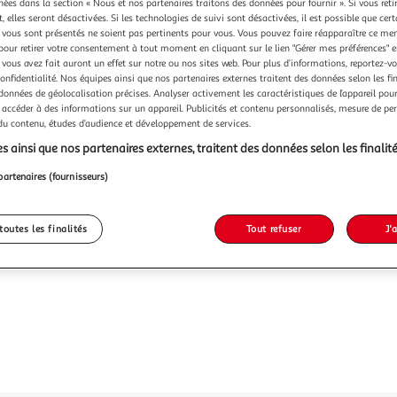
chées dans la section « Nous et nos partenaires traitons des données pour fournir ». Si vous retir
 elles seront désactivées. Si les technologies de suivi sont désactivées, il est possible que cer
vous sont présentés ne soient pas pertinents pour vous. Vous pouvez faire réapparaître ce me
pour retirer votre consentement à tout moment en cliquant sur le lien "Gérer mes préférences" 
 vous avez fait auront un effet sur notre ou nos sites web. Pour plus d’informations, reportez-v
confidentialité. Nos équipes ainsi que nos partenaires externes traitent des données selon les fi
 données de géolocalisation précises. Analyser activement les caractéristiques de l’appareil pour 
 accéder à des informations sur un appareil. Publicités et contenu personnalisés, mesure de p
 du contenu, études d’audience et développement de services.
s ainsi que nos partenaires externes, traitent des données selon les finalité
partenaires (fournisseurs)
toutes les finalités
Tout refuser
J'