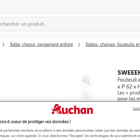
Table, chaise, rangement enfant
Tables, chaises, fauteuils e
SWEEE
Agrandir
Fauteuil 
x P 62 x 
l'illustration
Les + prod
à
Réduire
pour les m
200%
l'illustration
côtelé est
En savoir 
Cont
à
Partager
enfant un
du fauteui
100
le
ns à coeur de protéger vos données !
%
produit
8 partenaires stockons et accédons à des données personnelles, telles que des données de nav
niques, sur votre appareil. Si vous sélectionnez "J'accepte", les technologies de suivi prendront e