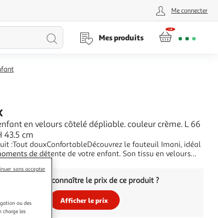
Me connecter
Lancer
Mes produits
la
nfant
recherche
K
enfant en velours côtelé dépliable. couleur crème. L 66
H 43.5 cm
uit :Tout douxConfortableDécouvrez le fauteuil Imani, idéal
oments de détente de votre enfant. Son tissu en velours
 très doux au toucher et l'assise confortable promet à votre
+
inuer sans accepter
 moment de relaxation tout en douceur. La couleur crème
Vous voulez connaître le prix de ce produit ?
l Imani se fondra
Afficher le prix
igation ou des
n charge les