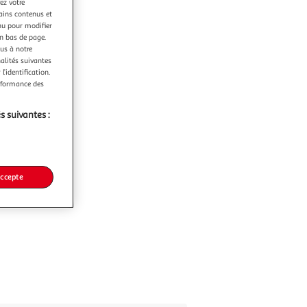
ez votre
tains contenus et
nu pour modifier
en bas de page.
ous à notre
nalités suivantes
l’identification.
erformance des
s suivantes :
accepte