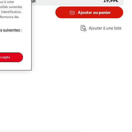
19,99€
ar
Provence outillage
ous à notre
nalités suivantes
Ajouter au panier
l’identification.
erformance des
€
Ajouter à une liste
s suivantes :
accepte