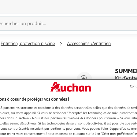
Entretien, protection piscine
Accessoires d'entretien
SUMME
Agrandir
Kit d'ent
Pour rendr
l'illustration
Cont
d'entreti
à
Réduire
aspirateur
En savoir 
ns à coeur de protéger vos données !
200%
l'illustration
débris. S
Vendu par
P
rétractab
à
Partager
8 partenaires stockons et accédons à des données personnelles, telles que des données de nav
niques, sur votre appareil. Si vous sélectionnez "J'accepte", les technologies de suivi prendront e
100
le
chées dans la section « Nous et nos partenaires traitons des données pour fournir ». Si vous retir
%
produit
 elles seront désactivées. Si les technologies de suivi sont désactivées, il est possible que cer
vous sont présentés ne soient pas pertinents pour vous. Vous pouvez faire réapparaître ce me
pour retirer votre consentement à tout moment en cliquant sur le lien "Gérer mes préférences" 