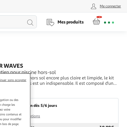
Me connecter
Lancer
Mes produits
la
recherche
R WAVES
retien pour piscine hors-sol
e votre piscine hors sol encore plus claire et limpide, le kit
inuer sans accepter
en SummerWaves est un indispensable. Il est composé d'un
 avec une buse de nettoyage avec son sac pour stocker les
+
on manche télescopique en aluminium qui mesure 2.43M
rovence outillage
le vous permettra de n
igation ou des
n charge les
Livraison dès 5/6 jours
ez votre
7,80€
tains contenus et
Plus d'options
nu pour modifier
en bas de page.