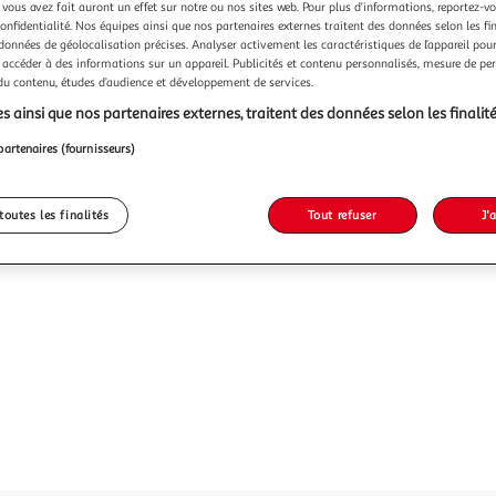
Vendu p
 vous avez fait auront un effet sur notre ou nos sites web. Pour plus d’informations, reportez-v
confidentialité. Nos équipes ainsi que nos partenaires externes traitent des données selon les fi
 données de géolocalisation précises. Analyser activement les caractéristiques de l’appareil pour 
 accéder à des informations sur un appareil. Publicités et contenu personnalisés, mesure de p
19,99
 du contenu, études d’audience et développement de services.
s ainsi que nos partenaires externes, traitent des données selon les finalité
partenaires (fournisseurs)
toutes les finalités
Tout refuser
J'