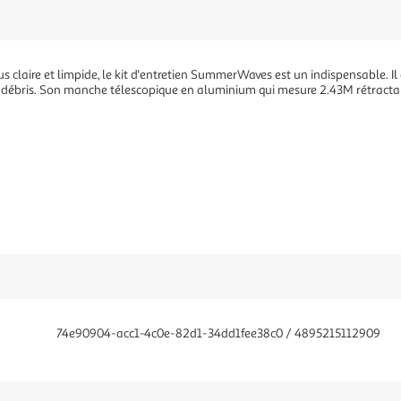
lus claire et limpide, le kit d'entretien SummerWaves est un indispensable. 
s débris. Son manche télescopique en aluminium qui mesure 2.43M rétractab
74e90904-acc1-4c0e-82d1-34dd1fee38c0 / 4895215112909