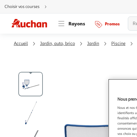
Aller
Choisir vos courses
directement
au
contenu
Aller
Rayons
Promos
directement
à
la
recherche
Aller
Accueil
Jardin, auto, brico
Jardin
Piscine
directement
à
la
navigation
Aller
directement
à
la
rubrique
besoin
d'aide
Nous preno
Nous et nos 6
identifiants u
finalités affi
consentement,
annonces qui 
vos choix ou 