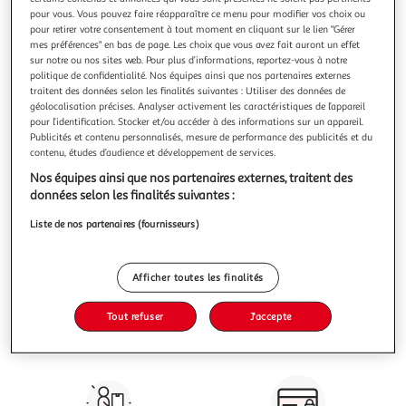
pour vous. Vous pouvez faire réapparaître ce menu pour modifier vos choix ou
pour retirer votre consentement à tout moment en cliquant sur le lien "Gérer
mes préférences" en bas de page. Les choix que vous avez fait auront un effet
sur notre ou nos sites web. Pour plus d’informations, reportez-vous à notre
politique de confidentialité. Nos équipes ainsi que nos partenaires externes
Store 400 cm pour carport aluminium 360x800
traitent des données selon les finalités suivantes : Utiliser des données de
géolocalisation précises. Analyser activement les caractéristiques de l’appareil
Vous voulez connaître le prix de ce produit ?
pour l’identification. Stocker et/ou accéder à des informations sur un appareil.
Publicités et contenu personnalisés, mesure de performance des publicités et du
contenu, études d’audience et développement de services.
Afficher le prix
Nos équipes ainsi que nos partenaires externes, traitent des
données selon les finalités suivantes :
Liste de nos partenaires (fournisseurs)
Caractéristiques
Afficher toutes les finalités
Avis clients
(0)
Tout refuser
J'accepte