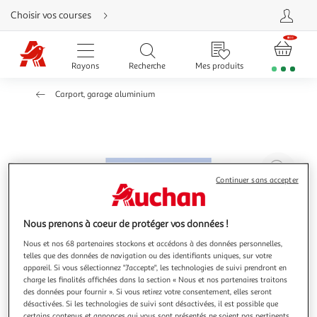
Aller
Choisir vos courses
directement
au
contenu
Aller
directement
Rayons
Recherche
Mes produits
à
la
recherche
Carport, garage aluminium
Aller
directement
à
la
navigation
Aller
directement
à
Agr
la
rubrique
l'il
Continuer sans accepter
besoin
d'aide
à
Réd
20
l'il
Nous prenons à coeur de protéger vos données !
à
Par
Nous et nos 68 partenaires stockons et accédons à des données personnelles,
100
le
telles que des données de navigation ou des identifiants uniques, sur votre
appareil. Si vous sélectionnez "J'accepte", les technologies de suivi prendront en
%
pro
charge les finalités affichées dans la section « Nous et nos partenaires traitons
des données pour fournir ». Si vous retirez votre consentement, elles seront
désactivées. Si les technologies de suivi sont désactivées, il est possible que
certains contenus et annonces qui vous sont présentés ne soient pas pertinents