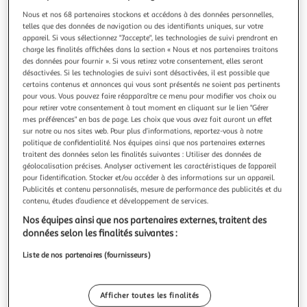
Nous et nos 68 partenaires stockons et accédons à des données personnelles,
telles que des données de navigation ou des identifiants uniques, sur votre
appareil. Si vous sélectionnez "J'accepte", les technologies de suivi prendront en
charge les finalités affichées dans la section « Nous et nos partenaires traitons
des données pour fournir ». Si vous retirez votre consentement, elles seront
SOUZA
désactivées. Si les technologies de suivi sont désactivées, il est possible que
Bracelet Alyna fleur bleu
certains contenus et annonces qui vous sont présentés ne soient pas pertinents
Ce bracelet Alyna aux perles bleues et fleurs colorées est
pour vous. Vous pouvez faire réapparaître ce menu pour modifier vos choix ou
pour retirer votre consentement à tout moment en cliquant sur le lien "Gérer
l'accessoire parfait pour les petites princesses. Facile à
mes préférences" en bas de page. Les choix que vous avez fait auront un effet
enfiler, il ajoute une touche de féérie à toutes les tenues.
En savoir +
sur notre ou nos sites web. Pour plus d’informations, reportez-vous à notre
Convient aux enfants dès 3 ans.
Vendu par
Multishop
politique de confidentialité. Nos équipes ainsi que nos partenaires externes
traitent des données selon les finalités suivantes : Utiliser des données de
Livraison dès 6/7 jours
géolocalisation précises. Analyser activement les caractéristiques de l’appareil
4,99€
pour l’identification. Stocker et/ou accéder à des informations sur un appareil.
Plus d'options
Publicités et contenu personnalisés, mesure de performance des publicités et du
contenu, études d’audience et développement de services.
17,09€
17,99€
Vendu par
Multishop
Nos équipes ainsi que nos partenaires externes, traitent des
données selon les finalités suivantes :
Livraison dès 2/3 jours
Liste de nos partenaires (fournisseurs)
Livraison offerte
Plus d'options
Afficher toutes les finalités
17,99€
Vendu par
1001Jouets