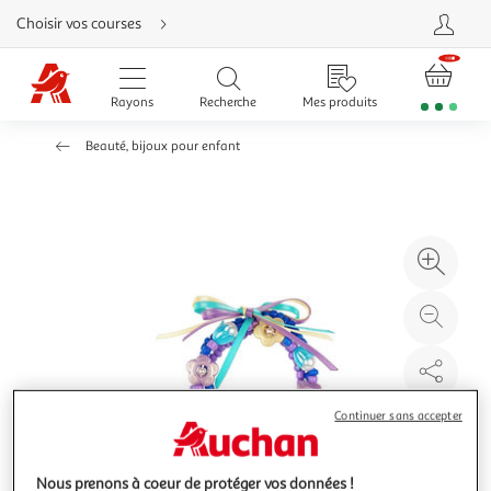
Aller
Choisir vos courses
directement
au
contenu
Aller
directement
Rayons
Recherche
Mes produits
à
la
recherche
Beauté, bijoux pour enfant
Aller
directement
à
la
navigation
Aller
directement
à
Agr
la
rubrique
l'il
besoin
d'aide
à
Réd
20
l'il
à
Par
100
le
%
pro
Continuer sans accepter
Nous prenons à coeur de protéger vos données !