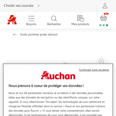
Aller
Choisir vos courses
directement
au
contenu
Aller
directement
Rayons
Recherche
Mes produits
à
la
recherche
Soda pomme, poire, abricot
Aller
directement
à
la
navigation
Aller
directement
à
Agr
la
rubrique
l'il
besoin
Continuer sans accepter
d'aide
à
Réd
20
l'il
à
Par
Nous prenons à coeur de protéger vos données !
100
le
Nous et nos 68 partenaires stockons et accédons à des données personnelles,
telles que des données de navigation ou des identifiants uniques, sur votre
%
pro
appareil. Si vous sélectionnez "J'accepte", les technologies de suivi prendront en
charge les finalités affichées dans la section « Nous et nos partenaires traitons
des données pour fournir ». Si vous retirez votre consentement, elles seront
désactivées. Si les technologies de suivi sont désactivées, il est possible que