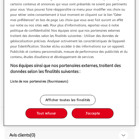
certains contenus et annonces qui vous sont présentés ne soient pas pertinents
pour vous. Vous pouvez faire réapparaître ce menu pour modifier vos choix ou
pour retirer votre consentement à tout moment en cliquant sur le lien "Gérer
mes préférences" en bas de page. Les choix que vous avez fait auront un effet
sur notre ou nos sites web. Pour plus d’informations, reportez-vous à notre
Soda aromatisé à la pomme et au caramel bouteilles
politique de confidentialité. Nos équipes ainsi que nos partenaires externes
traitent des données selon les finalités suivantes : Utiliser des données de
6x25cl
géolocalisation précises. Analyser activement les caractéristiques de l’appareil
pour l’identification. Stocker et/ou accéder à des informations sur un appareil.
Vous voulez connaître le prix de ce produit ?
Publicités et contenu personnalisés, mesure de performance des publicités et du
contenu, études d’audience et développement de services.
Afficher le prix
Nos équipes ainsi que nos partenaires externes, traitent des
données selon les finalités suivantes :
Liste de nos partenaires (fournisseurs)
Format
Afficher toutes les finalités
Tout refuser
J'accepte
Caractéristiques
Avis clients
(0)