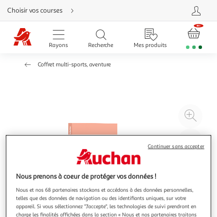
Aller
Choisir vos courses
directement
au
contenu
Aller
directement
Rayons
Recherche
Mes produits
à
la
recherche
Coffret multi-sports, aventure
Aller
directement
à
la
navigation
Aller
directement
à
Agr
la
rubrique
l'il
besoin
d'aide
à
Réd
Continuer sans accepter
20
l'il
à
Par
100
le
Nous prenons à coeur de protéger vos données !
%
pro
Nous et nos 68 partenaires stockons et accédons à des données personnelles,
telles que des données de navigation ou des identifiants uniques, sur votre
appareil. Si vous sélectionnez "J'accepte", les technologies de suivi prendront en
charge les finalités affichées dans la section « Nous et nos partenaires traitons