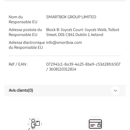
Nom du
SMARTBOX GROUP LIMITED
Responsable EU
Adresse postale du
Block B-Joyce’s Court-Joyce’s Walk, Talbot
Responsable EU
Street, D01 C861 Dublin 1, Ireland
Adresse électronique
info@smartbox.com
du Responsable EU
Réf / EAN :
072941c1-8a39-4a25-8be9-c53d28fc6507
/ 3608110312814
Avis clients
(0)