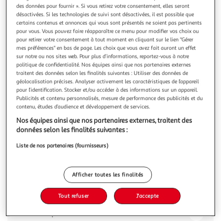
Illustration
Illustration
des données pour fournir ». Si vous retirez votre consentement, elles seront
précédente
suivante
désactivées. Si les technologies de suivi sont désactivées, il est possible que
certains contenus et annonces qui vous sont présentés ne soient pas pertinents
pour vous. Vous pouvez faire réapparaître ce menu pour modifier vos choix ou
pour retirer votre consentement à tout moment en cliquant sur le lien "Gérer
SMARTBOX
mes préférences" en bas de page. Les choix que vous avez fait auront un effet
sur notre ou nos sites web. Pour plus d’informations, reportez-vous à notre
Vol en montgolfière pour 2 au-dessus du château de
politique de confidentialité. Nos équipes ainsi que nos partenaires externes
Chenonceau - Coffret Cadeau Sport & Aventure
traitent des données selon les finalités suivantes : Utiliser des données de
Vol en montgolfière pour 2 au-dessus du château de
géolocalisation précises. Analyser activement les caractéristiques de l’appareil
Chenonceau
pour l’identification. Stocker et/ou accéder à des informations sur un appareil.
Publicités et contenu personnalisés, mesure de performance des publicités et du
En savoir +
contenu, études d’audience et développement de services.
Vous voulez connaître le prix de ce produit ?
Nos équipes ainsi que nos partenaires externes, traitent des
données selon les finalités suivantes :
Afficher le prix
Liste de nos partenaires (fournisseurs)
Afficher toutes les finalités
Description
Tout refuser
J'accepte
Caractéristiques