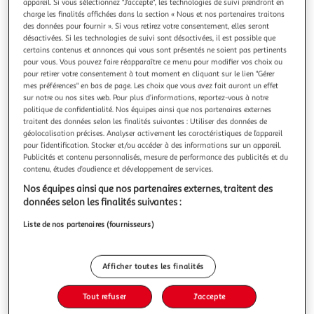
Illustration
Illustration
appareil. Si vous sélectionnez "J'accepte", les technologies de suivi prendront en
charge les finalités affichées dans la section « Nous et nos partenaires traitons
précédente
suivante
des données pour fournir ». Si vous retirez votre consentement, elles seront
désactivées. Si les technologies de suivi sont désactivées, il est possible que
certains contenus et annonces qui vous sont présentés ne soient pas pertinents
Livraison offerte
pour vous. Vous pouvez faire réapparaître ce menu pour modifier vos choix ou
pour retirer votre consentement à tout moment en cliquant sur le lien "Gérer
4.8
(4)
mes préférences" en bas de page. Les choix que vous avez fait auront un effet
sur notre ou nos sites web. Pour plus d’informations, reportez-vous à notre
SIEMENS
politique de confidentialité. Nos équipes ainsi que nos partenaires externes
Lave-vaisselle 13 couverts 42db - sn23hw02ke
traitent des données selon les finalités suivantes : Utiliser des données de
Siemens SN23HW02KE Le lave-vaiselle SN23HW02KE de
géolocalisation précises. Analyser activement les caractéristiques de l’appareil
pour l’identification. Stocker et/ou accéder à des informations sur un appareil.
Siemens, dispose d'une capacité de 13 couverts et possède 6
Publicités et contenu personnalisés, mesure de performance des publicités et du
programmes : Eco 50 °C, Auto 45-65 °C, Intensif 70 °C,
En savoir +
contenu, études d’audience et développement de services.
Programme 1h 65 °C, Rapide 45 °C, Favourite (Pré-rinçage)
Vendu par
Nouveaux Marchands
et 4 options : : Home Connect, Zone intensive, Demi-charge,
Nos équipes ainsi que nos partenaires externes, traitent des
varioSpeed Plus q
Livraison dès 2/3 semaines
données selon les finalités suivantes :
Livraison offerte
Liste de nos partenaires (fournisseurs)
Plus d'options
780,01€
Vendu par
Nouveaux Marchands
Afficher toutes les finalités
Ajouter au panier
780,01€
Tout refuser
J'accepte
dont 15,42€ d'éco-part.