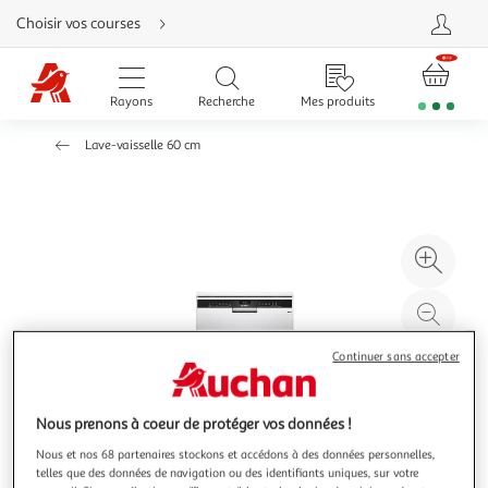
Aller
Choisir vos courses
directement
au
contenu
Aller
directement
Rayons
Recherche
Mes produits
à
la
recherche
Lave-vaisselle 60 cm
Aller
directement
à
la
navigation
Aller
directement
à
Agr
la
rubrique
l'il
besoin
d'aide
à
Réd
20
l'il
Continuer sans accepter
à
Par
100
le
%
pro
Nous prenons à coeur de protéger vos données !
Nous et nos 68 partenaires stockons et accédons à des données personnelles,
telles que des données de navigation ou des identifiants uniques, sur votre