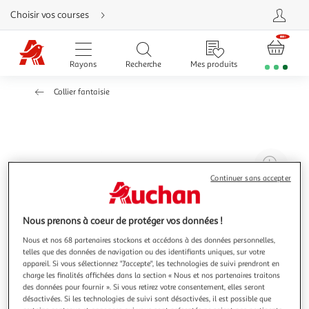
Aller
Choisir vos courses
directement
au
contenu
Aller
directement
Rayons
Recherche
Mes produits
à
la
recherche
Collier fantaisie
Aller
directement
à
la
navigation
Aller
directement
à
Agr
la
rubrique
l'il
Continuer sans accepter
besoin
d'aide
à
Réd
20
l'il
Nous prenons à coeur de protéger vos données !
à
Par
Nous et nos 68 partenaires stockons et accédons à des données personnelles,
100
le
telles que des données de navigation ou des identifiants uniques, sur votre
%
pro
appareil. Si vous sélectionnez "J'accepte", les technologies de suivi prendront en
charge les finalités affichées dans la section « Nous et nos partenaires traitons
des données pour fournir ». Si vous retirez votre consentement, elles seront
désactivées. Si les technologies de suivi sont désactivées, il est possible que