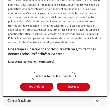
Illustration
Illustration
certains contenus et annonces qui vous sont présentés ne soient pas pertinents
pour vous. Vous pouvez faire réapparaître ce menu pour modifier vos choix ou
précédente
suivante
pour retirer votre consentement à tout moment en cliquant sur le lien "Gérer
mes préférences" en bas de page. Les choix que vous avez fait auront un effet
sur notre ou nos sites web. Pour plus d’informations, reportez-vous à notre
politique de confidentialité. Nos équipes ainsi que nos partenaires externes
SC CRYSTAL
traitent des données selon les finalités suivantes : Utiliser des données de
Collier SC Crystal orné de Cristaux scintillants
géolocalisation précises. Analyser activement les caractéristiques de l’appareil
pour l’identification. Stocker et/ou accéder à des informations sur un appareil.
Collier SC Crystal.Orné de Cristaux scintillants.Acier
Publicités et contenu personnalisés, mesure de performance des publicités et du
inoxydable.Dimensions ronds : 5x5x1mmDimensions strass
contenu, études d’audience et développement de services.
: 3x3x3mmLongueur collier : 41cm (+ 5cm de
En savoir +
rallonge)Fermoir : mousqueton.
Nos équipes ainsi que nos partenaires externes, traitent des
Vous voulez connaître le prix de ce produit ?
données selon les finalités suivantes :
Liste de nos partenaires (fournisseurs)
Afficher le prix
Afficher toutes les finalités
Tout refuser
J'accepte
Description
Caractéristiques