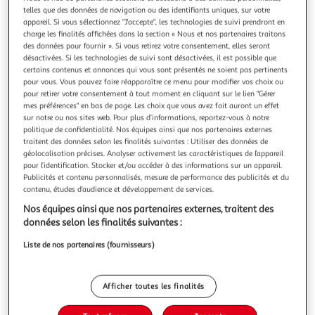
Illustration
Illustration
telles que des données de navigation ou des identifiants uniques, sur votre
précédente
suivante
appareil. Si vous sélectionnez "J'accepte", les technologies de suivi prendront en
charge les finalités affichées dans la section « Nous et nos partenaires traitons
des données pour fournir ». Si vous retirez votre consentement, elles seront
désactivées. Si les technologies de suivi sont désactivées, il est possible que
1.0
(1)
certains contenus et annonces qui vous sont présentés ne soient pas pertinents
pour vous. Vous pouvez faire réapparaître ce menu pour modifier vos choix ou
SC CRYSTAL
pour retirer votre consentement à tout moment en cliquant sur le lien "Gérer
Calendrier de l'avent SC Crystal - 14 bijoux
mes préférences" en bas de page. Les choix que vous avez fait auront un effet
Ce coffret est composé de 14 bijoux. C'est un magnifique et
sur notre ou nos sites web. Pour plus d’informations, reportez-vous à notre
politique de confidentialité. Nos équipes ainsi que nos partenaires externes
original cadeau à offrir, ou à s'offrir.Car derrière chacune
traitent des données selon les finalités suivantes : Utiliser des données de
des 14 boîtes se trouvent 14 bijoux pour permettre
En savoir +
géolocalisation précises. Analyser activement les caractéristiques de l’appareil
d'étinceler et de rendre toujours plus élégante la
pour l’identification. Stocker et/ou accéder à des informations sur un appareil.
Vous voulez connaître le prix de ce produit ?
destinataire de ce merveilleux cadeau.Présenté dans un
Publicités et contenu personnalisés, mesure de performance des publicités et du
magnifique écrin et co
contenu, études d’audience et développement de services.
Afficher le prix
Nos équipes ainsi que nos partenaires externes, traitent des
données selon les finalités suivantes :
Liste de nos partenaires (fournisseurs)
Description
Afficher toutes les finalités
Caractéristiques