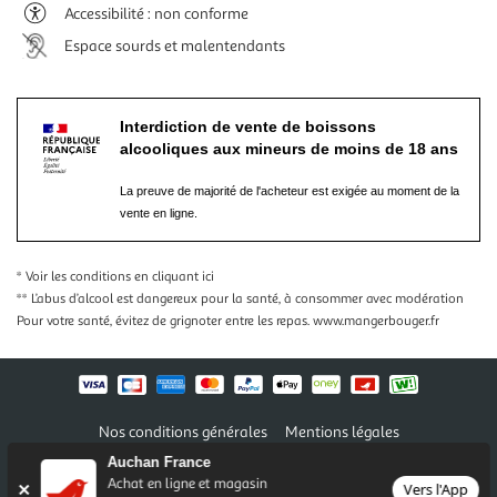
Accessibilité : non conforme
Espace sourds et malentendants
Interdiction de vente de boissons
alcooliques aux mineurs de moins de 18 ans
La preuve de majorité de l'acheteur est exigée au moment de la
vente en ligne.
* Voir les conditions
en cliquant ici
** L’abus d’alcool est dangereux pour la santé, à consommer avec modération
Pour votre santé, évitez de grignoter entre les repas.
www.mangerbouger.fr
Nos conditions générales
Mentions légales
Conditions des offres et promotions
Gérer mes préférences
Auchan France
Politique de confidentialité
Informations légales marketplace
Achat en ligne et magasin
Vers l'App