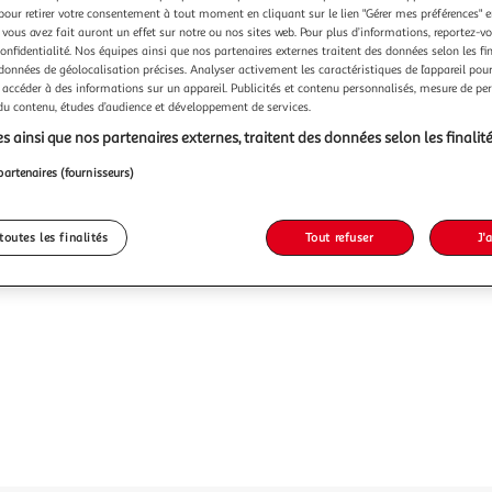
pour retirer votre consentement à tout moment en cliquant sur le lien "Gérer mes préférences" 
 vous avez fait auront un effet sur notre ou nos sites web. Pour plus d’informations, reportez-v
confidentialité. Nos équipes ainsi que nos partenaires externes traitent des données selon les fi
 données de géolocalisation précises. Analyser activement les caractéristiques de l’appareil pour 
 accéder à des informations sur un appareil. Publicités et contenu personnalisés, mesure de p
 du contenu, études d’audience et développement de services.
s ainsi que nos partenaires externes, traitent des données selon les finalité
partenaires (fournisseurs)
toutes les finalités
Tout refuser
J'