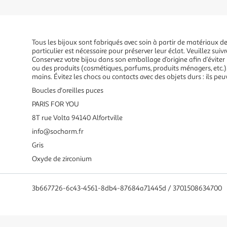
Tous les bijoux sont fabriqués avec soin à partir de matériaux de 
particulier est nécessaire pour préserver leur éclat. Veuillez suivr
Conservez votre bijou dans son emballage d’origine afin d’éviter l
ou des produits (cosmétiques, parfums, produits ménagers, etc.). 
mains. Évitez les chocs ou contacts avec des objets durs : ils peu
Boucles d'oreilles puces
PARIS FOR YOU
8T rue Volta 94140 Alfortville
info@socharm.fr
Gris
Oxyde de zirconium
3b667726-6c43-4561-8db4-87684a71445d / 3701508634700