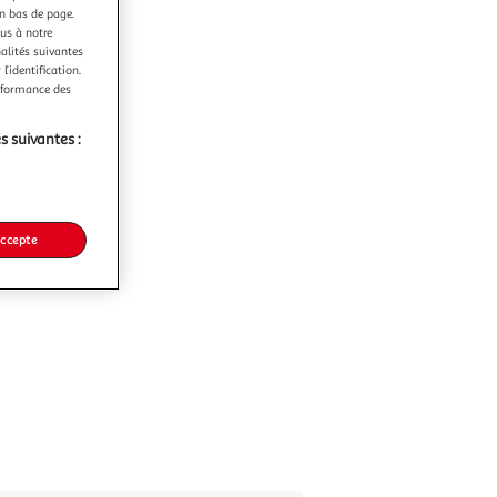
en bas de page.
ous à notre
nalités suivantes
l’identification.
erformance des
s suivantes :
accepte