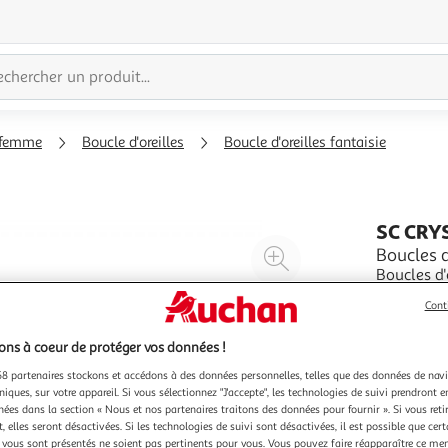
 femme
Boucle d'oreilles
Boucle d'oreilles fantaisie
SC CRY
Agrandir
Boucles d
Boucles d'
l'illustration
avec plaq
à
Réduire
Cont
11x11x5mm
En savoir 
200%
l'illustration
ns à coeur de protéger vos données !
à
Partager
100
le
8 partenaires stockons et accédons à des données personnelles, telles que des données de nav
niques, sur votre appareil. Si vous sélectionnez "J'accepte", les technologies de suivi prendront e
%
produit
chées dans la section « Nous et nos partenaires traitons des données pour fournir ». Si vous retir
 elles seront désactivées. Si les technologies de suivi sont désactivées, il est possible que cer
vous sont présentés ne soient pas pertinents pour vous. Vous pouvez faire réapparaître ce me