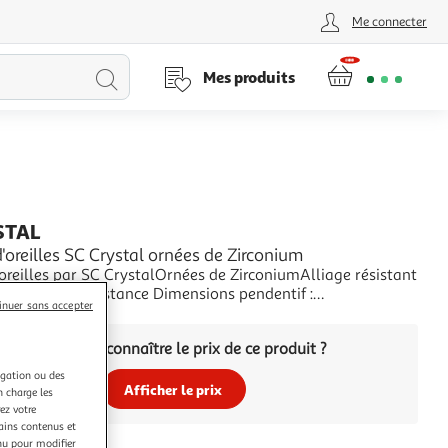
Me connecter
Lancer
Mes produits
la
recherche
STAL
'oreilles SC Crystal ornées de Zirconium
oreilles par SC CrystalOrnées de ZirconiumAlliage résistant
uage haute résistance Dimensions pendentif :
inuer sans accepter
Attache de type piercing.
+
Vous voulez connaître le prix de ce produit ?
igation ou des
Afficher le prix
n charge les
ez votre
tains contenus et
nu pour modifier