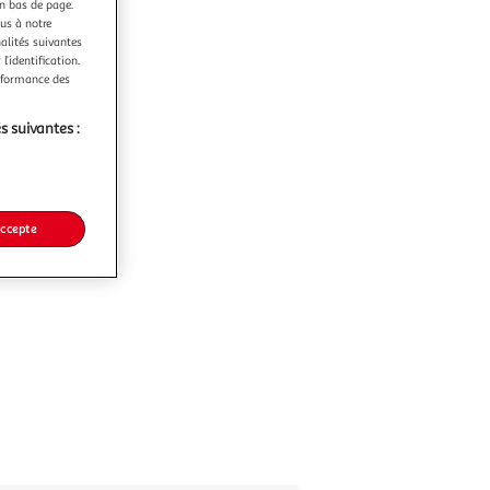
en bas de page.
ous à notre
nalités suivantes
l’identification.
erformance des
s suivantes :
accepte