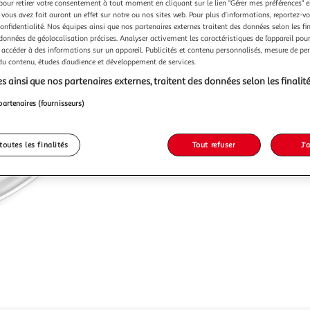
pour retirer votre consentement à tout moment en cliquant sur le lien "Gérer mes préférences" 
 vous avez fait auront un effet sur notre ou nos sites web. Pour plus d’informations, reportez-v
confidentialité. Nos équipes ainsi que nos partenaires externes traitent des données selon les fi
 données de géolocalisation précises. Analyser activement les caractéristiques de l’appareil pour 
 accéder à des informations sur un appareil. Publicités et contenu personnalisés, mesure de p
 du contenu, études d’audience et développement de services.
s ainsi que nos partenaires externes, traitent des données selon les finalité
partenaires (fournisseurs)
toutes les finalités
Tout refuser
J'