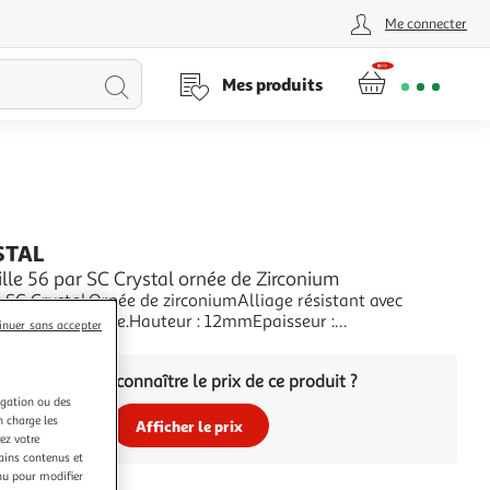
Me connecter
Lancer
Mes produits
la
recherche
STAL
lle 56 par SC Crystal ornée de Zirconium
 SC Crystal.Ornée de zirconiumAlliage résistant avec
haute résistance.Hauteur : 12mmEpaisseur :
inuer sans accepter
ions zirconium principal : 3x6mmTaille : 56
+
Vous voulez connaître le prix de ce produit ?
igation ou des
n charge les
Afficher le prix
ez votre
tains contenus et
nu pour modifier