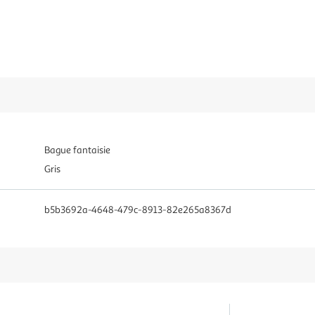
Bague fantaisie
Gris
b5b3692a-4648-479c-8913-82e265a8367d