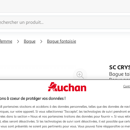
 femme
Bague
Bague fantaisie
SC CRY
Agrandir
Bague tai
Bague par
l'illustration
plaquage 
Cont
à
Réduire
3mmDimens
En savoir 
200%
l'illustration
ns à coeur de protéger vos données !
à
Partager
8 partenaires stockons et accédons à des données personnelles, telles que des données de nav
100
le
niques, sur votre appareil. Si vous sélectionnez "J'accepte", les technologies de suivi prendront e
%
produit
chées dans la section « Nous et nos partenaires traitons des données pour fournir ». Si vous retir
 elles seront désactivées. Si les technologies de suivi sont désactivées, il est possible que cer
vous sont présentés ne soient pas pertinents pour vous. Vous pouvez faire réapparaître ce me