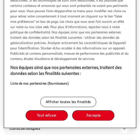
Illustration
Illustration
désactivées. Si les technologies de suivi sont désactivées, il est possible que
certains contenus et annonces qui vous sont présentés ne soient pas pertinents
précédente
suivante
pour vous. Vous pouvez faire réapparaître ce menu pour modifier vos choix ou
pour retirer votre consentement à tout moment en cliquant sur le lien "Gérer
mes préférences" en bas de page. Les choix que vous avez fait auront un effet
sur notre ou nos sites web. Pour plus d’informations, reportez-vous à notre
SC BOHEME
politique de confidentialité. Nos équipes ainsi que nos partenaires externes
Bracelet par SC Bohème orné de Cristaux scintillants
traitent des données selon les finalités suivantes : Utiliser des données de
géolocalisation précises. Analyser activement les caractéristiques de l’appareil
Bracelet SC Bohème orné de Cristaux scintillants Acier
pour l’identification. Stocker et/ou accéder à des informations sur un appareil.
inoxydable doré à l'or fin.Diamètre : 60x50mmDimensions
Publicités et contenu personnalisés, mesure de performance des publicités et du
pendentif : 20x20x3mmLargeur : 10mmFermoir : clip
En savoir +
contenu, études d’audience et développement de services.
Vous voulez connaître le prix de ce produit ?
Nos équipes ainsi que nos partenaires externes, traitent des
données selon les finalités suivantes :
Afficher le prix
Liste de nos partenaires (fournisseurs)
Afficher toutes les finalités
Description
Tout refuser
J'accepte
Caractéristiques