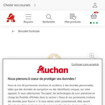
Aller
Choisir vos courses
directement
au
contenu
Aller
directement
Rayons
Recherche
Mes produits
à
la
recherche
Bracelet fantaisie
Aller
directement
à
la
navigation
Aller
directement
à
Agr
la
rubrique
l'il
besoin
Continuer sans accepter
d'aide
à
Réd
20
l'il
à
Par
Nous prenons à coeur de protéger vos données !
100
le
Nous et nos 68 partenaires stockons et accédons à des données personnelles,
%
pro
telles que des données de navigation ou des identifiants uniques, sur votre
appareil. Si vous sélectionnez "J'accepte", les technologies de suivi prendront en
charge les finalités affichées dans la section « Nous et nos partenaires traitons
des données pour fournir ». Si vous retirez votre consentement, elles seront